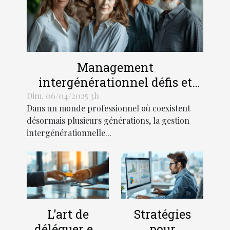
Management
intergénérationnel défis et
solutions pour une
Dim. 06/04/2025 3h
Dans un monde professionnel où coexistent
collaboration harmonieuse
désormais plusieurs générations, la gestion
intergénérationnelle...
L'art de
Stratégies
déléguer en
pour