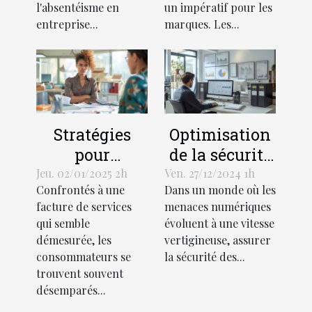
en entreprise
visuel
l'absentéisme en
un impératif pour les
entreprise...
marques. Les...
Stratégies
Optimisation
pour
de la sécurité
contester une
des réseaux
Jeu. 02/01/2025 2h
Ven. 27/12/2024 1h
Confrontés à une
Dans un monde où les
facture de
d'entreprise :
facture de services
menaces numériques
services jugée
stratégies et
qui semble
évoluent à une vitesse
excessive
outils
démesurée, les
vertigineuse, assurer
essentiels
consommateurs se
la sécurité des...
trouvent souvent
désemparés...