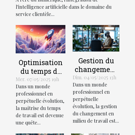
l'intelligence artificielle dans le domaine du
service clientèle...
Gestion du
Optimisation
changement
du temps de
en milieu de
Dim. 04/05/2025 13h
travail
Mer. 07/05/2025 19h
Dans un monde
travail
Dans un monde
découvrez des
professionnel en
professionnel en
techniques
méthodologies
perpétuelle
perpétuelle évolution,
pour une
innovantes
évolution, la gestion
la maîtrise du temps
transition en
pour booster la
du changement en
de travail est devenue
douceur
milieu de travail est...
productivité
une quête...