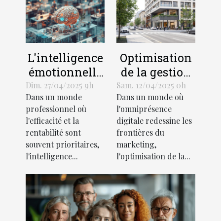
L'intelligence
Optimisation
émotionnelle
de la gestion
au service du
de sites
Dim. 27/04/2025 9h
Sam. 12/04/2025 0h
Dans un monde
Dans un monde où
management
multiples
professionnel où
l'omniprésence
comment
pour
l'efficacité et la
digitale redessine les
l'appliquer
renforcer
rentabilité sont
frontières du
efficacement
l'identité de
souvent prioritaires,
marketing,
marque
l'intelligence...
l'optimisation de la...