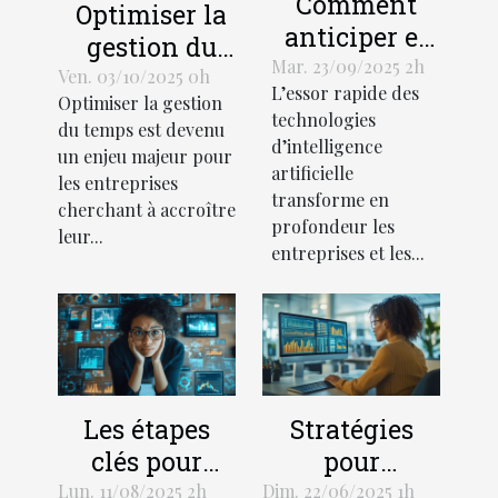
Comment
Optimiser la
anticiper et
gestion du
gérer les
Mar. 23/09/2025 2h
temps avec
Ven. 03/10/2025 0h
L’essor rapide des
interruptions
Optimiser la gestion
une assistance
technologies
des services
du temps est devenu
administrative
d’intelligence
un enjeu majeur pour
d'IA ?
externalisée
artificielle
les entreprises
transforme en
cherchant à accroître
profondeur les
leur...
entreprises et les...
Les étapes
Stratégies
clés pour
pour
choisir
optimiser le
Lun. 11/08/2025 2h
Dim. 22/06/2025 1h