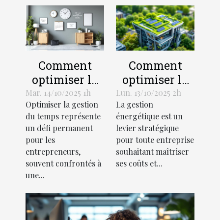
Comment
Comment
optimiser la
optimiser la
gestion du
gestion
Mar. 14/10/2025 1h
Lun. 13/10/2025 2h
Optimiser la gestion
La gestion
temps pour
énergétique
du temps représente
énergétique est un
les
dans votre
un défi permanent
levier stratégique
entrepreneurs
entreprise ?
pour les
pour toute entreprise
?
entrepreneurs,
souhaitant maîtriser
souvent confrontés à
ses coûts et...
une...