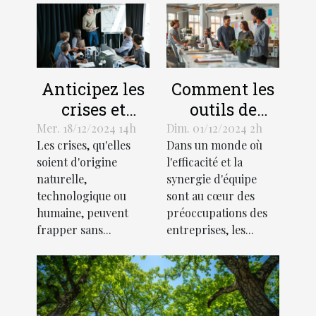
Anticipez les
Comment les
crises et
outils de
limitez leurs
gestion de
Mer. 18/12/2024 14h
Dim. 01/12/2024 2h
Les crises, qu'elles
Dans un monde où
impacts avec
projet
soient d'origine
l'efficacité et la
un plan de
favorisent la
naturelle,
synergie d'équipe
gestion
collaboration
technologique ou
sont au cœur des
adapté !
productive
humaine, peuvent
préoccupations des
frapper sans...
entreprises, les...