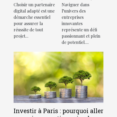
Choisir un partenaire
Naviguer dans
efficacement
succès d'une
digital adapté est une
l’univers des
son
entreprise
démarche essentiel
entreprises
partenaire
innovante
pour assurer la
innovantes
digital
réussite de tout
représente un défi
projet...
passionnant et plein
de potentiel....
Investir à Paris : pourquoi aller