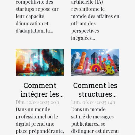
compétitivité des
artificielle (IA)
startup pour
de l'IA dans
startups repose sur
révolutionne le
stimuler la
les processus
leur capacité
monde des affaires en
croissance
d'affaires
d'innovation et
offrant des
d'adaptation, la...
perspectives
inégalées...
Comment
Comment les
intégrer les
structures
outils
gonflables
Dim. 12/01/2025 20h
Lun. 06/01/2025 14h
Dans un monde
Dans un monde
numériques
géantes
professionnel où le
saturé de messages
pour réduire
transforment
digital prend une
publicitaires, se
l'absentéisme
le marketing
place prépondérante,
distinguer est devenu