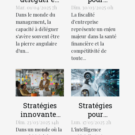
management
optimiser la
Mar. 01/04/2025 7h
Dim. 30/03/2025 0h
Dans le monde du
La fiscalité
les clés pour
gestion fiscale
management, la
d'entreprise
un leadership
des
capacité à déléguer
représente un enjeu
efficace et une
entreprises
s'avère souvent être
majeur dans la santé
équipe
la pierre angulaire
financière et la
autonome
d'un...
compétitivité de
toute...
Stratégies
Stratégies
innovantes
pour
de gestion
optimiser
Dim. 23/03/2025 14h
Lun. 17/03/2025 2h
Dans un monde où la
L'intelligence
d'équipe en
l'utilisation