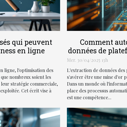
isés qui peuvent
Comment autom
ness en ligne
données de plate
la
Mer. 30/04/2025 13h
 ligne, l'optimisation des
L'extraction de données des 
n que nombreux soient les
s'avérer être une mine d'or po
 leur stratégie commerciale,
Dans un monde où l'informat
xploitée. Cet écrit vise à
place des processus automati
est une compétence...