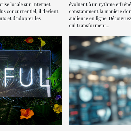
ise locale sur Internet.
évoluent à un rythme effréné
us concurrentiel, il devient
constamment la manière dont 
nts et d’adopter les
audience en ligne. Découvrez 
qui transforment...