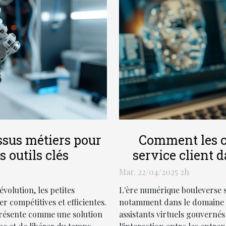
ssus métiers pour
Comment les c
s outils clés
service client 
Mar. 22/04/2025 2h
olution, les petites
L'ère numérique bouleverse s
r compétitives et efficientes.
notamment dans le domaine du
présente comme une solution
assistants virtuels gouvernés 