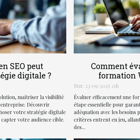
en SEO peut
Comment éva
égie digitale ?
formation 
Mar. 23/09/2025 21h
tion, maîtriser la visibilité
Évaluer efficacement une fo
 entreprise. Découvrir
étape essentielle pour garant
er votre stratégie digitale
adéquation avec les besoins
 capter votre audience cible.
critères entrent en jeu, alla
des...