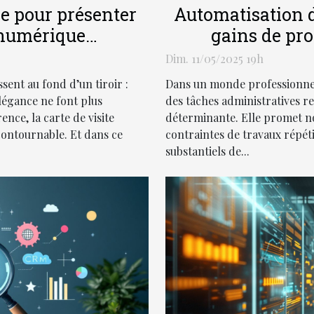
le pour présenter
Automatisation d
 numérique
gains de prod
elle
Dim. 11/05/2025 19h
ssent au fond d’un tiroir :
Dans un monde professionnel 
légance ne font plus
des tâches administratives r
ence, la carte de visite
déterminante. Elle promet n
ontournable. Et dans ce
contraintes de travaux répét
substantiels de...