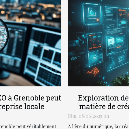
O à Grenoble peut
Exploration de
eprise locale
matière de créa
mark
Dim. 08/06/2025 0h
enoble peut véritablement
À l’ère du numérique, la créat