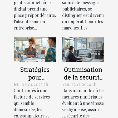
professionnel où le
saturé de messages
pour réduire
transforment
digital prend une
publicitaires, se
l'absentéisme
le marketing
place prépondérante,
distinguer est devenu
en entreprise
visuel
l'absentéisme en
un impératif pour les
entreprise...
marques. Les...
Stratégies
Optimisation
pour
de la sécurité
contester une
des réseaux
Jeu. 02/01/2025 2h
Ven. 27/12/2024 1h
Confrontés à une
Dans un monde où les
facture de
d'entreprise :
facture de services
menaces numériques
services jugée
stratégies et
qui semble
évoluent à une vitesse
excessive
outils
démesurée, les
vertigineuse, assurer
essentiels
consommateurs se
la sécurité des...