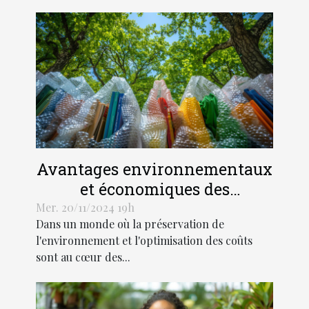
Avantages environnementaux
et économiques des
enveloppes à bulles dans
Mer. 20/11/2024 19h
Dans un monde où la préservation de
l'expédition
l'environnement et l'optimisation des coûts
sont au cœur des...