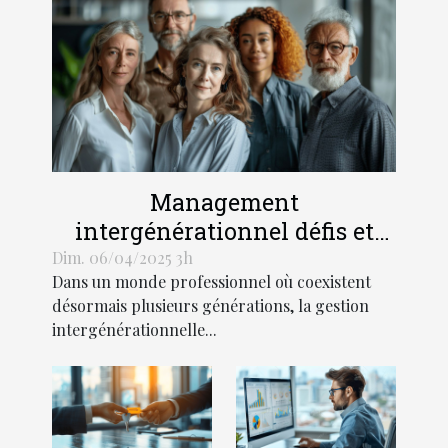
Management
intergénérationnel défis et
solutions pour une
Dim. 06/04/2025 3h
Dans un monde professionnel où coexistent
collaboration harmonieuse
désormais plusieurs générations, la gestion
intergénérationnelle...