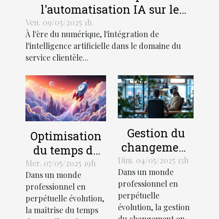
l'automatisation IA sur le
service clientèle
Ven. 09/05/2025 1h
À l'ère du numérique, l'intégration de
l'intelligence artificielle dans le domaine du
service clientèle...
Gestion du
Optimisation
changement
du temps de
en milieu de
Dim. 04/05/2025 13h
travail
Mer. 07/05/2025 19h
Dans un monde
travail
Dans un monde
découvrez des
professionnel en
professionnel en
techniques
méthodologies
perpétuelle
perpétuelle évolution,
pour une
innovantes
évolution, la gestion
la maîtrise du temps
transition en
du changement en