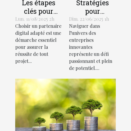
Les étapes
Stratégies
clés pour
pour
choisir
optimiser le
Lun. 11/08/2025 2h
Dim. 22/06/2025 1h
Choisir un partenaire
Naviguer dans
efficacement
succès d'une
digital adapté est une
l’univers des
son
entreprise
démarche essentiel
entreprises
partenaire
innovante
pour assurer la
innovantes
digital
réussite de tout
représente un défi
projet...
passionnant et plein
de potentiel....