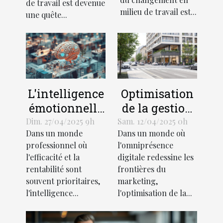
pour booster la
de travail est devenue
douceur
milieu de travail est...
productivité
une quête...
L'intelligence
Optimisation
émotionnelle
de la gestion
au service du
de sites
Dim. 27/04/2025 9h
Sam. 12/04/2025 0h
Dans un monde
Dans un monde où
management
multiples
professionnel où
l'omniprésence
comment
pour
l'efficacité et la
digitale redessine les
l'appliquer
renforcer
rentabilité sont
frontières du
efficacement
l'identité de
souvent prioritaires,
marketing,
marque
l'intelligence...
l'optimisation de la...