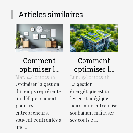
Articles similaires
Comment
Comment
optimiser la
optimiser la
gestion du
gestion
Mar. 14/10/2025 1h
Lun. 13/10/2025 2h
Optimiser la gestion
La gestion
temps pour
énergétique
du temps représente
énergétique est un
les
dans votre
un défi permanent
levier stratégique
entrepreneurs
entreprise ?
pour les
pour toute entreprise
?
entrepreneurs,
souhaitant maîtriser
souvent confrontés à
ses coûts et...
une...