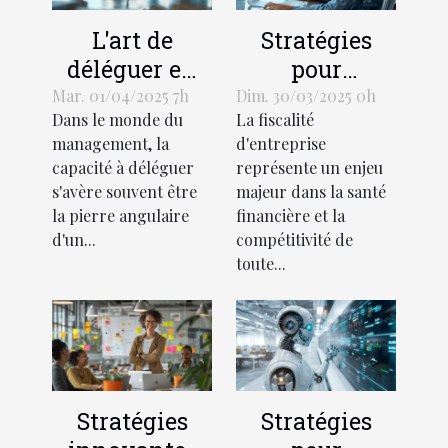
L'art de
Stratégies
déléguer en
pour
management
optimiser la
Mar. 01/04/2025 7h
Dim. 30/03/2025 0h
Dans le monde du
La fiscalité
les clés pour
gestion fiscale
management, la
d'entreprise
un leadership
des
capacité à déléguer
représente un enjeu
efficace et une
entreprises
s'avère souvent être
majeur dans la santé
équipe
la pierre angulaire
financière et la
autonome
d'un...
compétitivité de
toute...
Stratégies
Stratégies