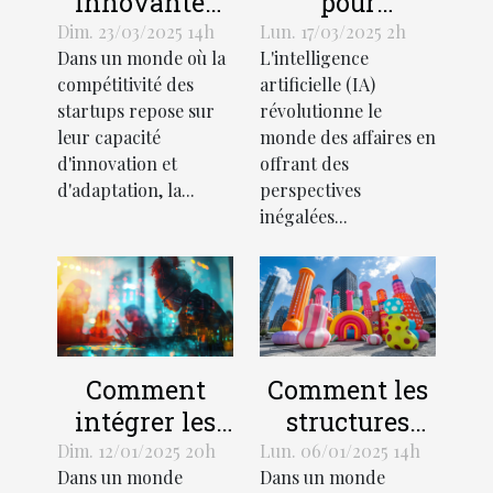
innovantes
pour
de gestion
optimiser
Dim. 23/03/2025 14h
Lun. 17/03/2025 2h
Dans un monde où la
L'intelligence
d'équipe en
l'utilisation
compétitivité des
artificielle (IA)
startup pour
de l'IA dans
startups repose sur
révolutionne le
stimuler la
les processus
leur capacité
monde des affaires en
croissance
d'affaires
d'innovation et
offrant des
d'adaptation, la...
perspectives
inégalées...
Comment
Comment les
intégrer les
structures
outils
gonflables
Dim. 12/01/2025 20h
Lun. 06/01/2025 14h
Dans un monde
Dans un monde
numériques
géantes