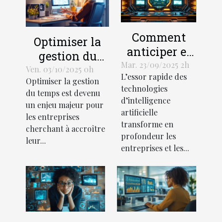
Comment
Optimiser la
anticiper et
gestion du
gérer les
Mar. 23/09/2025 2h
temps avec
Ven. 03/10/2025 0h
L’essor rapide des
interruptions
Optimiser la gestion
une assistance
technologies
des services
du temps est devenu
administrative
d’intelligence
un enjeu majeur pour
d'IA ?
externalisée
artificielle
les entreprises
transforme en
cherchant à accroître
profondeur les
leur...
entreprises et les...