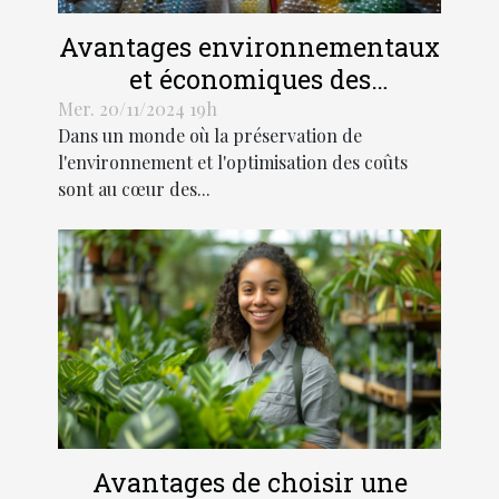
Avantages environnementaux
et économiques des
enveloppes à bulles dans
Mer. 20/11/2024 19h
Dans un monde où la préservation de
l'expédition
l'environnement et l'optimisation des coûts
sont au cœur des...
Avantages de choisir une