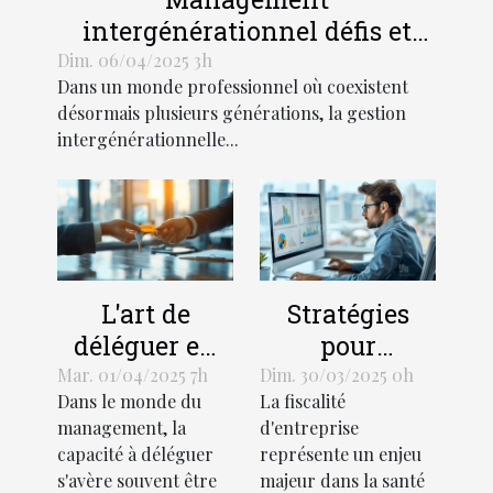
intergénérationnel défis et
solutions pour une
Dim. 06/04/2025 3h
Dans un monde professionnel où coexistent
collaboration harmonieuse
désormais plusieurs générations, la gestion
intergénérationnelle...
L'art de
Stratégies
déléguer en
pour
management
optimiser la
Mar. 01/04/2025 7h
Dim. 30/03/2025 0h
Dans le monde du
La fiscalité
les clés pour
gestion fiscale
management, la
d'entreprise
un leadership
des
capacité à déléguer
représente un enjeu
efficace et une
entreprises
s'avère souvent être
majeur dans la santé