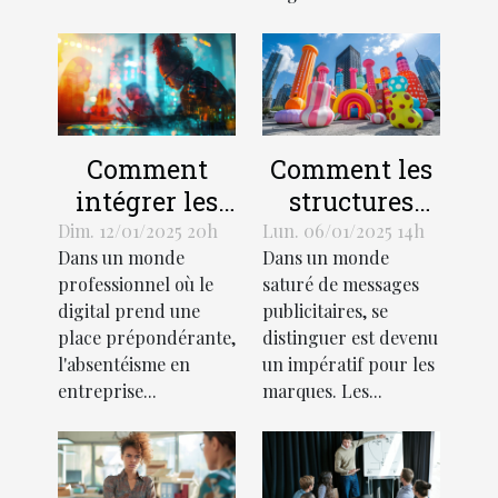
Comment
Comment les
intégrer les
structures
outils
gonflables
Dim. 12/01/2025 20h
Lun. 06/01/2025 14h
Dans un monde
Dans un monde
numériques
géantes
professionnel où le
saturé de messages
pour réduire
transforment
digital prend une
publicitaires, se
l'absentéisme
le marketing
place prépondérante,
distinguer est devenu
en entreprise
visuel
l'absentéisme en
un impératif pour les
entreprise...
marques. Les...