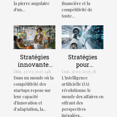
équipe
la pierre angulaire
financière et la
autonome
d'un...
compétitivité de
toute...
Stratégies
Stratégies
innovantes
pour
de gestion
optimiser
Dim. 23/03/2025 14h
Lun. 17/03/2025 2h
Dans un monde où la
L'intelligence
d'équipe en
l'utilisation
compétitivité des
artificielle (IA)
startup pour
de l'IA dans
startups repose sur
révolutionne le
stimuler la
les processus
leur capacité
monde des affaires en
croissance
d'affaires
d'innovation et
offrant des
d'adaptation, la...
perspectives
inégalées...