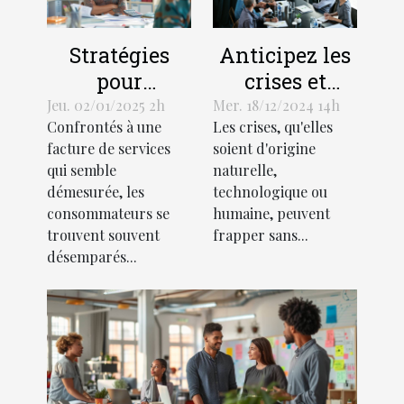
Stratégies
Anticipez les
pour
crises et
contester une
limitez leurs
Jeu. 02/01/2025 2h
Mer. 18/12/2024 14h
Confrontés à une
Les crises, qu'elles
facture de
impacts avec
facture de services
soient d'origine
services jugée
un plan de
qui semble
naturelle,
excessive
gestion
démesurée, les
technologique ou
adapté !
consommateurs se
humaine, peuvent
trouvent souvent
frapper sans...
désemparés...