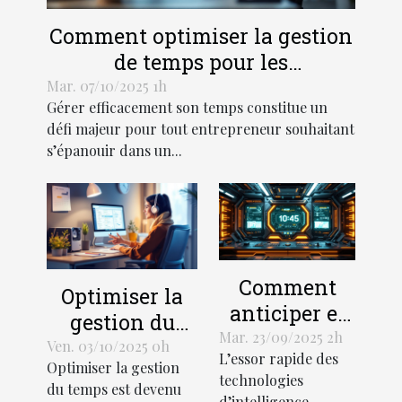
Comment optimiser la gestion
de temps pour les
entrepreneurs ?
Mar. 07/10/2025 1h
Gérer efficacement son temps constitue un
défi majeur pour tout entrepreneur souhaitant
s’épanouir dans un...
Comment
Optimiser la
anticiper et
gestion du
gérer les
Mar. 23/09/2025 2h
temps avec
Ven. 03/10/2025 0h
L’essor rapide des
interruptions
Optimiser la gestion
une assistance
technologies
des services
du temps est devenu
administrative
d’intelligence