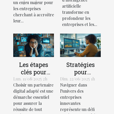
un enjeu majeur pour
d'IA ?
externalisée
artificielle
les entreprises
transforme en
cherchant à accroître
profondeur les
leur...
entreprises et les...
Les étapes
Stratégies
clés pour
pour
choisir
optimiser le
Lun. 11/08/2025 2h
Dim. 22/06/2025 1h
Choisir un partenaire
Naviguer dans
efficacement
succès d'une
digital adapté est une
l’univers des
son
entreprise
démarche essentiel
entreprises
partenaire
innovante
pour assurer la
innovantes
digital
réussite de tout
représente un défi