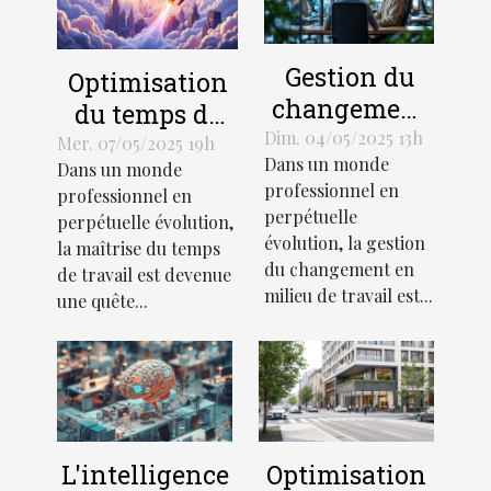
Gestion du
Optimisation
changement
du temps de
en milieu de
Dim. 04/05/2025 13h
travail
Mer. 07/05/2025 19h
Dans un monde
travail
Dans un monde
découvrez des
professionnel en
professionnel en
techniques
méthodologies
perpétuelle
perpétuelle évolution,
pour une
innovantes
évolution, la gestion
la maîtrise du temps
transition en
pour booster la
du changement en
de travail est devenue
douceur
milieu de travail est...
productivité
une quête...
L'intelligence
Optimisation