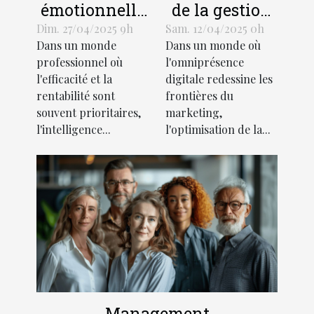
émotionnelle
de la gestion
au service du
de sites
Dim. 27/04/2025 9h
Sam. 12/04/2025 0h
Dans un monde
Dans un monde où
management
multiples
professionnel où
l'omniprésence
comment
pour
l'efficacité et la
digitale redessine les
l'appliquer
renforcer
rentabilité sont
frontières du
efficacement
l'identité de
souvent prioritaires,
marketing,
marque
l'intelligence...
l'optimisation de la...
Management