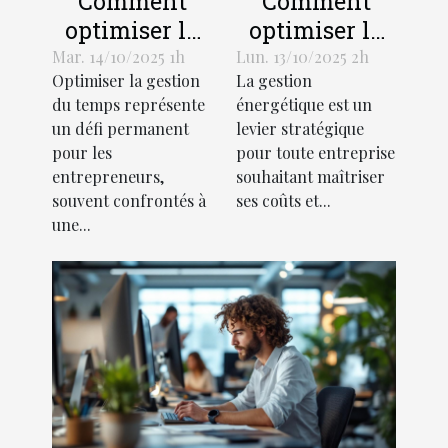
Comment
Comment
optimiser la
optimiser la
gestion du
gestion
Mar. 14/10/2025 1h
Lun. 13/10/2025 2h
Optimiser la gestion
La gestion
temps pour
énergétique
du temps représente
énergétique est un
les
dans votre
un défi permanent
levier stratégique
entrepreneurs
entreprise ?
pour les
pour toute entreprise
?
entrepreneurs,
souhaitant maîtriser
souvent confrontés à
ses coûts et...
une...