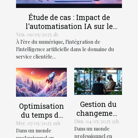
Étude de cas : Impact de
l'automatisation IA sur le
service clientèle
Ven. 09/05/2025 1h
À l'ère du numérique, l'intégration de
l'intelligence artificielle dans le domaine du
service clientèle...
Gestion du
Optimisation
changement
du temps de
en milieu de
Dim. 04/05/2025 13h
travail
Mer. 07/05/2025 19h
Dans un monde
travail
Dans un monde
découvrez des
professionnel en
professionnel en