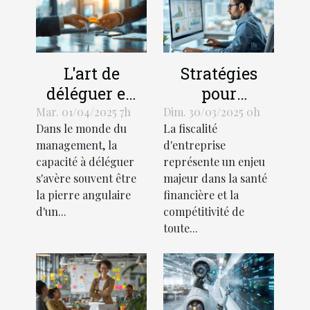
L'art de
Stratégies
déléguer en
pour
management
optimiser la
Mar. 01/04/2025 7h
Dim. 30/03/2025 0h
Dans le monde du
La fiscalité
les clés pour
gestion fiscale
management, la
d'entreprise
un leadership
des
capacité à déléguer
représente un enjeu
efficace et une
entreprises
s'avère souvent être
majeur dans la santé
équipe
la pierre angulaire
financière et la
autonome
d'un...
compétitivité de
toute...