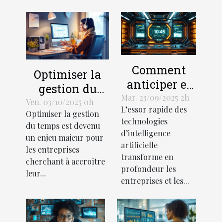
Comment
Optimiser la
anticiper et
gestion du
gérer les
Mar. 23/09/2025 2h
temps avec
Ven. 03/10/2025 0h
L’essor rapide des
interruptions
Optimiser la gestion
une assistance
technologies
des services
du temps est devenu
administrative
d’intelligence
un enjeu majeur pour
d'IA ?
externalisée
artificielle
les entreprises
transforme en
cherchant à accroître
profondeur les
leur...
entreprises et les...