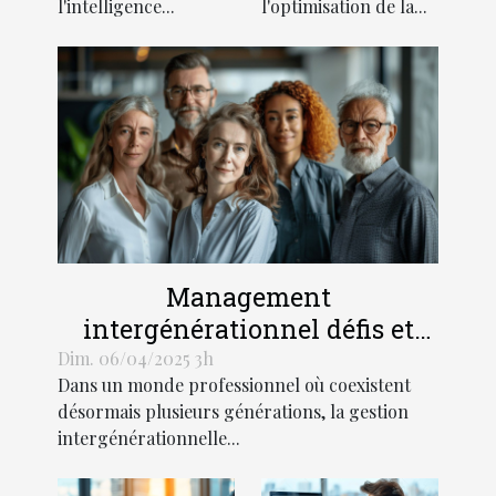
marque
l'intelligence...
l'optimisation de la...
Management
intergénérationnel défis et
solutions pour une
Dim. 06/04/2025 3h
Dans un monde professionnel où coexistent
collaboration harmonieuse
désormais plusieurs générations, la gestion
intergénérationnelle...