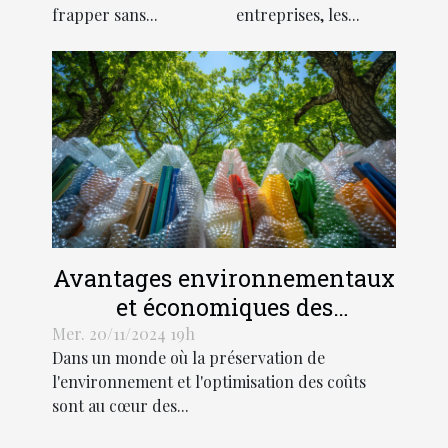
frapper sans...
entreprises, les...
Avantages environnementaux
et économiques des
enveloppes à bulles dans
Mer. 20/11/2024 19h
Dans un monde où la préservation de
l'expédition
l'environnement et l'optimisation des coûts
sont au cœur des...