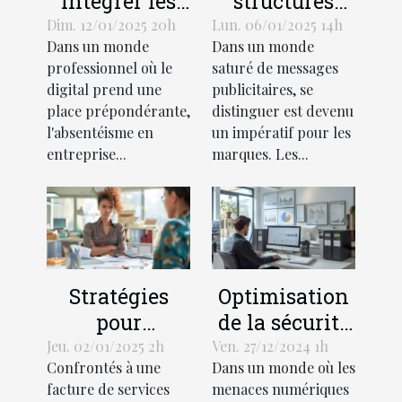
intégrer les
structures
outils
gonflables
Dim. 12/01/2025 20h
Lun. 06/01/2025 14h
Dans un monde
Dans un monde
numériques
géantes
professionnel où le
saturé de messages
pour réduire
transforment
digital prend une
publicitaires, se
l'absentéisme
le marketing
place prépondérante,
distinguer est devenu
en entreprise
visuel
l'absentéisme en
un impératif pour les
entreprise...
marques. Les...
Stratégies
Optimisation
pour
de la sécurité
contester une
des réseaux
Jeu. 02/01/2025 2h
Ven. 27/12/2024 1h
Confrontés à une
Dans un monde où les
facture de
d'entreprise :
facture de services
menaces numériques
services jugée
stratégies et