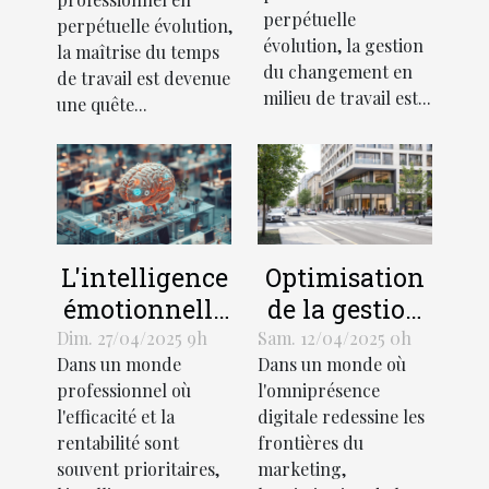
techniques
méthodologies
perpétuelle
perpétuelle évolution,
pour une
innovantes
évolution, la gestion
la maîtrise du temps
transition en
pour booster la
du changement en
de travail est devenue
douceur
milieu de travail est...
productivité
une quête...
L'intelligence
Optimisation
émotionnelle
de la gestion
au service du
de sites
Dim. 27/04/2025 9h
Sam. 12/04/2025 0h
Dans un monde
Dans un monde où
management
multiples
professionnel où
l'omniprésence
comment
pour
l'efficacité et la
digitale redessine les
l'appliquer
renforcer
rentabilité sont
frontières du
efficacement
l'identité de
souvent prioritaires,
marketing,