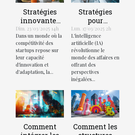
Stratégies
Stratégies
innovantes
pour
de gestion
optimiser
Dim. 23/03/2025 14h
Lun. 17/03/2025 2h
Dans un monde où la
L'intelligence
d'équipe en
l'utilisation
compétitivité des
artificielle (IA)
startup pour
de l'IA dans
startups repose sur
révolutionne le
stimuler la
les processus
leur capacité
monde des affaires en
croissance
d'affaires
d'innovation et
offrant des
d'adaptation, la...
perspectives
inégalées...
Comment
Comment les