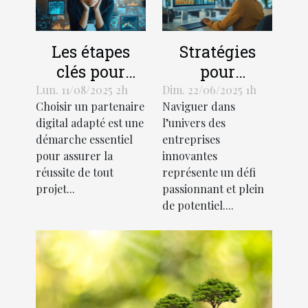
Les étapes
Stratégies
clés pour
pour
choisir
optimiser le
Lun. 11/08/2025 2h
Dim. 22/06/2025 1h
Choisir un partenaire
Naviguer dans
efficacement
succès d'une
digital adapté est une
l’univers des
son
entreprise
démarche essentiel
entreprises
partenaire
innovante
pour assurer la
innovantes
digital
réussite de tout
représente un défi
projet...
passionnant et plein
de potentiel....