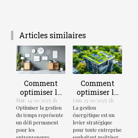
Articles similaires
Comment
Comment
optimiser la
optimiser la
gestion du
gestion
Mar. 14/10/2025 1h
Lun. 13/10/2025 2h
Optimiser la gestion
La gestion
temps pour
énergétique
du temps représente
énergétique est un
les
dans votre
un défi permanent
levier stratégique
entrepreneurs
entreprise ?
pour les
pour toute entreprise
?
entrepreneurs,
souhaitant maîtriser