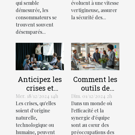
qui semble
évoluent à une vitesse
excessive
outils
démesurée, les
vertigineuse, assurer
essentiels
consommateurs se
la sécurité des...
trouvent souvent
désemparés...
Anticipez les
Comment les
crises et
outils de
limitez leurs
gestion de
Mer. 18/12/2024 14h
Dim. 01/12/2024 2h
Les crises, qu'elles
Dans un monde où
impacts avec
projet
soient d'origine
l'efficacité et la
un plan de
favorisent la
naturelle,
synergie d'équipe
gestion
collaboration
technologique ou
sont au cœur des
adapté !
productive
humaine, peuvent
préoccupations des