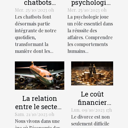
chatbots
psychologie
transforment-
de l'efficacité
Mer. 25/10/2023 0h
Mer. 25/10/2023 0h
Les chatbots font
La psychologie joue
ils
en affaires
désormais partie
un rôle essentiel dans
l'économie?
intégrante de notre
la réussite des
quotidien,
affaires. Comprendre
transformant la
les comportements
manière dont les...
humains...
Le coût
La relation
financier
entre le secteur
d'un divorce:
Lun. 09/10/2023 17h
des services et
Sam. 21/10/2023 0h
Le divorce est non
Comment
Nous vivons dans une
le
seulement difficile
gérer votre
ère où l’économie des