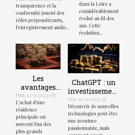
juridiques
audio lors de
dans la Loire a
transparence et la
en Loire
recrutements
considérablement
conformité jouent des
évolué au fil des
rôles prépondérants,
ans. Cette
l'enregistrement audio...
évolution...
Les
ChatGPT : un
avantages
investissement
économiques
Dim. 12/11/2023 0h
rentable pour
Ven. 10/11/2023 1h
L'achat d'une
de la
Découvrir de nouvelles
les entreprises
résidence
création
technologies peut être
principale est
une aventure
d'une SCI
souvent l'un des
passionnante, mais
pour l'achat
plus grands