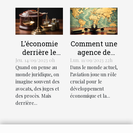
L'économie
Comment une
derrière le
agence de
support
traduction
Jeu. 14/09/2023 0h
Lun. 11/09/2023 22h
Quand on pense au
Dans le monde actuel,
juridique :
aéronautique
monde juridique, on
l’aviation joue un rôle
coûts et
peut stimuler
imagine souvent des
crucial pour le
avantages
l'économie
avocats, des juges et
développement
mondiale
des procès. Mais
économique et la...
derrière...