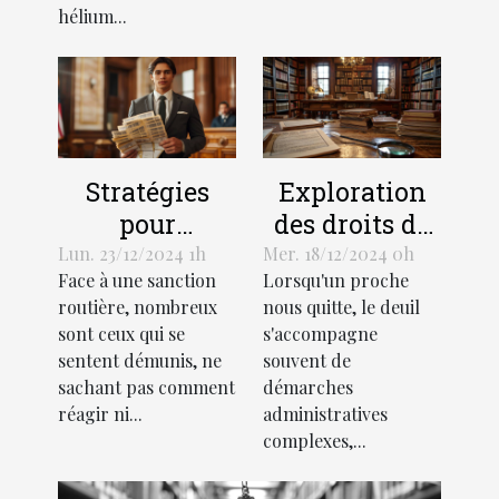
hélium...
Stratégies
Exploration
pour
des droits de
contester
succession et
Lun. 23/12/2024 1h
Mer. 18/12/2024 0h
Face à une sanction
Lorsqu'un proche
efficacement
héritage selon
routière, nombreux
nous quitte, le deuil
une amende
la loi
sont ceux qui se
s'accompagne
routière
française
sentent démunis, ne
souvent de
sachant pas comment
démarches
réagir ni...
administratives
complexes,...