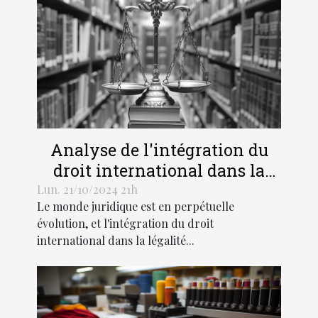
Analyse de l'intégration du
droit international dans la
légalité pénale moderne
Lun. 21/10/2024 21h
Le monde juridique est en perpétuelle
évolution, et l'intégration du droit
international dans la légalité...