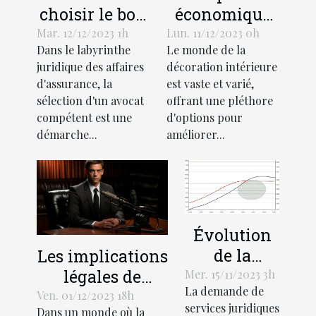
choisir le bon
économique
avocat pour
de l'industrie
Mar. 12/12/2023 1h
Lun. 11/12/2023 0h
Dans le labyrinthe
Le monde de la
votre affaire
des stores
juridique des affaires
décoration intérieure
d'assurance
décoratifs
d'assurance, la
est vaste et varié,
sélection d'un avocat
offrant une pléthore
compétent est une
d'options pour
démarche...
améliorer...
Évolution
de la
Les implications
demande
légales de
Mer. 15/11/2023 3h
La demande de
de services
l'enregistrement
Ven. 01/12/2023 18h
services juridiques
Dans un monde où la