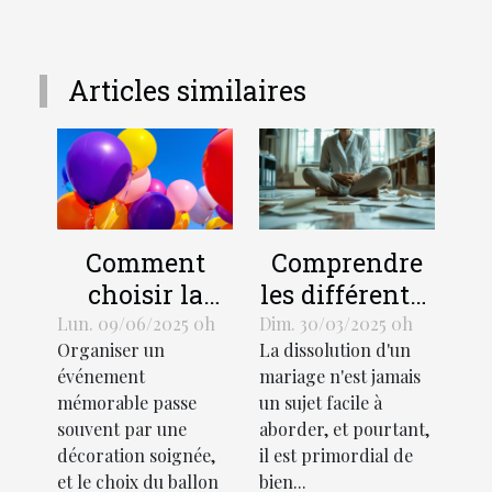
Articles similaires
Comment
Comprendre
choisir la
les différentes
taille et le
procédures de
Lun. 09/06/2025 0h
Dim. 30/03/2025 0h
Organiser un
La dissolution d'un
design d'un
divorce et
événement
mariage n'est jamais
ballon hélium
leurs impacts
mémorable passe
un sujet facile à
pour votre
souvent par une
aborder, et pourtant,
événement
décoration soignée,
il est primordial de
et le choix du ballon
bien...