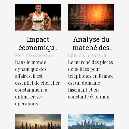
Impact
Analyse du
économique
marché des
de
pièces
Mer. 08/11/2023 1h
Lun. 06/11/2023 1h
Dans le monde
Le marché des pièces
l'optimisation
détachées
dynamique des
détachées pour
des affaires
pour
affaires, il est
téléphones en France
téléphones en
essentiel de chercher
est un domaine
France
constamment à
fascinant et en
optimiser ses
constante évolution...
opérations...