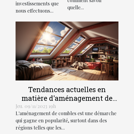
comment savoir
d'une
investissements que
quelle...
nous effectuons...
résidence
principale
Tendances actuelles en
matière d'aménagement de
combles dans les régions
Jeu. 09/11/2023 19h
L'aménagement de combles est une démarche
Hauts-de-France et Grand Est
qui gagne en popularité, surtout dans des
régions telles que les...