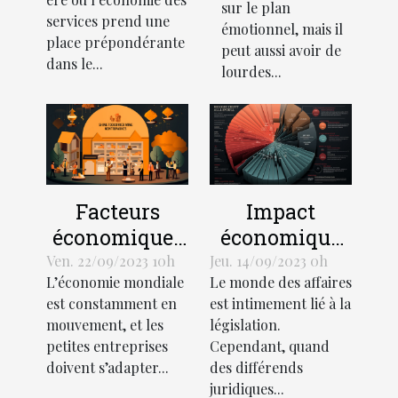
développement
sur le plan
budget
services prend une
émotionnel, mais il
économique
place prépondérante
peut aussi avoir de
dans le...
lourdes...
Facteurs
Impact
économiques
économique
influant sur la
des litiges
Ven. 22/09/2023 10h
Jeu. 14/09/2023 0h
L’économie mondiale
Le monde des affaires
croissance
juridiques
est constamment en
est intimement lié à la
des petites
mouvement, et les
législation.
entreprises
petites entreprises
Cependant, quand
doivent s’adapter...
des différends
juridiques...