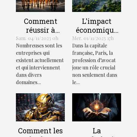
L'impact
Comment
économique
réussir à
de la
démarquer
Mer. 01/11/2023 17h
Sam. 04/11/2023 0h
Dans la capitale
Nombreuses sont les
profession
votre
française, Paris, la
entreprises qui
d'avocat à
entreprise de
profession d’avocat
existent actuellement
Paris
la
joue un rôle crucial
et qui interviennent
concurrence ?
non seulement dans
dans divers
le...
domaines...
Comment les
La