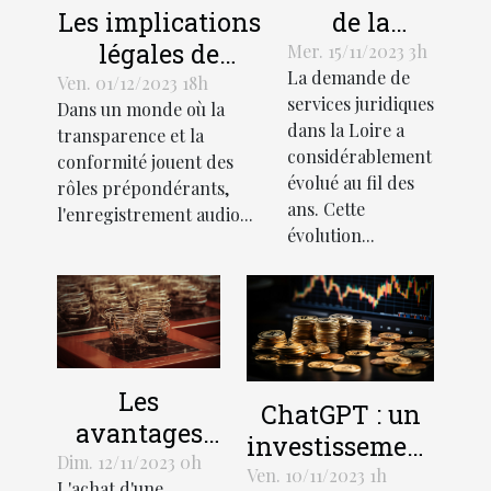
de la
Les implications
demande
légales de
Mer. 15/11/2023 3h
La demande de
de services
l'enregistrement
Ven. 01/12/2023 18h
services juridiques
Dans un monde où la
juridiques
audio lors de
dans la Loire a
transparence et la
en Loire
recrutements
considérablement
conformité jouent des
évolué au fil des
rôles prépondérants,
ans. Cette
l'enregistrement audio...
évolution...
Les
ChatGPT : un
avantages
investissement
économiques
Dim. 12/11/2023 0h
rentable pour
Ven. 10/11/2023 1h
L'achat d'une