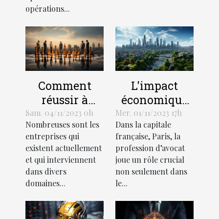
opérations...
L'impact
Comment
économique
réussir à
de la
démarquer
Mer. 01/11/2023 17h
Sam. 04/11/2023 0h
Dans la capitale
Nombreuses sont les
profession
votre
française, Paris, la
entreprises qui
d'avocat à
entreprise de
profession d’avocat
existent actuellement
Paris
la
joue un rôle crucial
et qui interviennent
concurrence ?
non seulement dans
dans divers
le...
domaines...