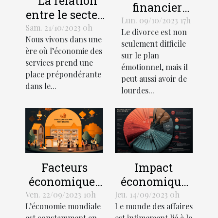
La relation
financier
entre le secteur
d'un divorce:
Lun. 09/10/2023 17h
des services et
Sam. 21/10/2023 0h
Le divorce est non
Comment
Nous vivons dans une
le
seulement difficile
gérer votre
ère où l’économie des
développement
sur le plan
budget
services prend une
émotionnel, mais il
économique
place prépondérante
peut aussi avoir de
dans le...
lourdes...
Facteurs
Impact
économiques
économique
influant sur la
des litiges
Ven. 22/09/2023 10h
Jeu. 14/09/2023 0h
L’économie mondiale
Le monde des affaires
croissance
juridiques
est constamment en
est intimement lié à la