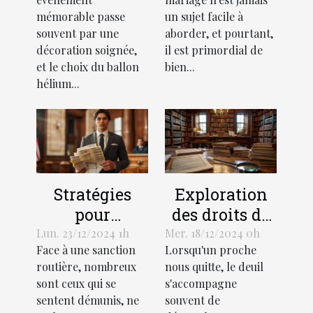
ballon hélium
leurs impacts
mémorable passe
un sujet facile à
pour votre
souvent par une
aborder, et pourtant,
événement
décoration soignée,
il est primordial de
et le choix du ballon
bien...
hélium...
Stratégies
Exploration
pour
des droits de
contester
succession et
Lun. 23/12/2024 1h
Mer. 18/12/2024 0h
Face à une sanction
Lorsqu'un proche
efficacement
héritage selon
routière, nombreux
nous quitte, le deuil
une amende
la loi
sont ceux qui se
s'accompagne
routière
française
sentent démunis, ne
souvent de