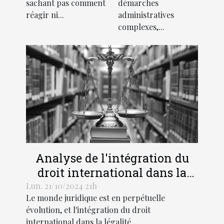
sachant pas comment
démarches
réagir ni...
administratives
complexes,...
Analyse de l'intégration du
droit international dans la
légalité pénale moderne
Lun. 21/10/2024 21h
Le monde juridique est en perpétuelle
évolution, et l'intégration du droit
international dans la légalité...