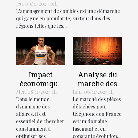
combles dans les régions
Jeu. 09/11/2023 19h
L'aménagement de combles est une démarche
Hauts-de-France et Grand Est
qui gagne en popularité, surtout dans des
régions telles que les...
Impact
Analyse du
économique
marché des
de
pièces
Mer. 08/11/2023 1h
Lun. 06/11/2023 1h
Dans le monde
Le marché des pièces
l'optimisation
détachées
dynamique des
détachées pour
des affaires
pour
affaires, il est
téléphones en France
téléphones en
essentiel de chercher
est un domaine
France
constamment à
fascinant et en
optimiser ses
constante évolution...