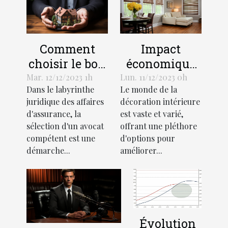
Comment
Impact
choisir le bon
économique
avocat pour
de l'industrie
Mar. 12/12/2023 1h
Lun. 11/12/2023 0h
Dans le labyrinthe
Le monde de la
votre affaire
des stores
juridique des affaires
décoration intérieure
d'assurance
décoratifs
d'assurance, la
est vaste et varié,
sélection d'un avocat
offrant une pléthore
compétent est une
d'options pour
démarche...
améliorer...
Évolution