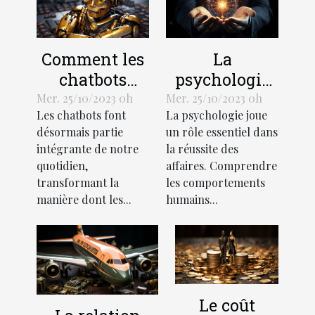
Comment les
La
chatbots
psychologie
transforment-
de l'efficacité
Mer. 25/10/2023 0h
Mer. 25/10/2023 0h
Les chatbots font
La psychologie joue
ils
en affaires
désormais partie
un rôle essentiel dans
l'économie?
intégrante de notre
la réussite des
quotidien,
affaires. Comprendre
transformant la
les comportements
manière dont les...
humains...
Le coût