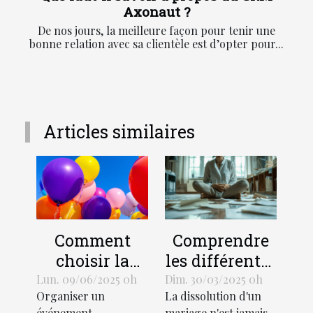
Axonaut ?
De nos jours, la meilleure façon pour tenir une
bonne relation avec sa clientèle est d’opter pour...
Articles similaires
Comment
Comprendre
choisir la
les différentes
taille et le
procédures de
Lun. 09/06/2025 0h
Dim. 30/03/2025 0h
Organiser un
La dissolution d'un
design d'un
divorce et
événement
mariage n'est jamais