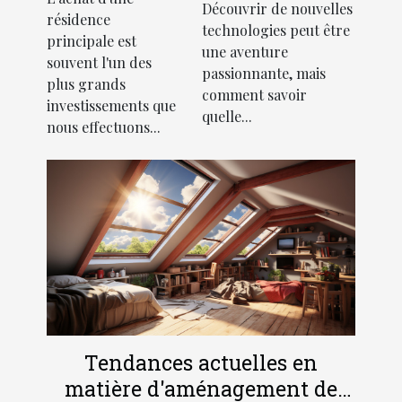
de la
Découvrir de nouvelles
les entreprises
résidence
création
technologies peut être
principale est
une aventure
d'une SCI
souvent l'un des
passionnante, mais
pour l'achat
plus grands
comment savoir
d'une
investissements que
quelle...
nous effectuons...
résidence
principale
Tendances actuelles en
matière d'aménagement de