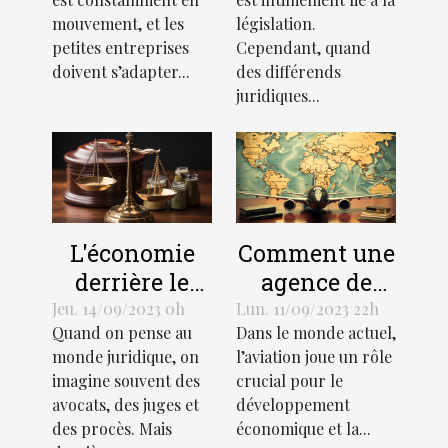
des petites
mouvement, et les
législation.
entreprises
petites entreprises
Cependant, quand
doivent s’adapter...
des différends
juridiques...
L'économie
Comment une
derrière le
agence de
support
traduction
Jeu. 14/09/2023 0h
Lun. 11/09/2023 22h
Quand on pense au
Dans le monde actuel,
juridique :
aéronautique
monde juridique, on
l’aviation joue un rôle
coûts et
peut stimuler
imagine souvent des
crucial pour le
avantages
l'économie
avocats, des juges et
développement
mondiale
des procès. Mais
économique et la...