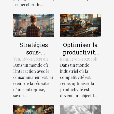
rechercher de...
Stratégies
Optimiser la
sous-
productivité
exploitées
avec des
Ven. 18/04/2025 9h
Sam. 12/04/2025 10h
Dans un monde où
Dans un monde
pour
machines-
l'interaction avec le
industriel où la
augmenter
outils
consommateur est au
compétitivité est
l'engagement
rénovées
cœur de la réussite
reine, optimiser la
client dans
d'une entreprise,
productivité est
les petites
savoir...
devenu un objectif...
entreprises