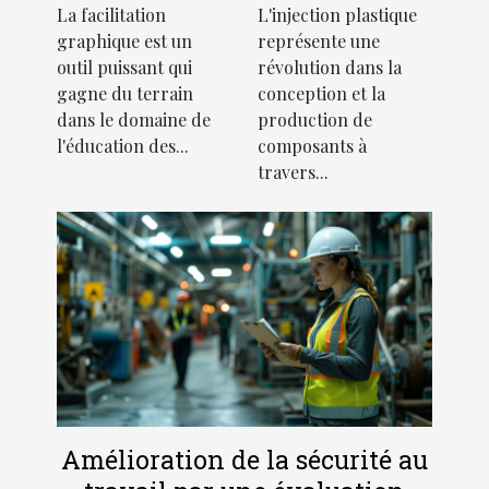
La facilitation
L'injection plastique
facilitation
diverses
graphique est un
représente une
graphique
industries
outil puissant qui
révolution dans la
dans
gagne du terrain
conception et la
l'éducation
dans le domaine de
production de
des adultes
l'éducation des...
composants à
travers...
Amélioration de la sécurité au