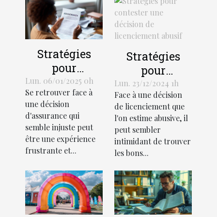
Stratégies
Stratégies
pour
pour
contester une
Lun. 06/01/2025 0h
contester une
Lun. 23/12/2024 1h
Se retrouver face à
décision
Face à une décision
décision de
une décision
de licenciement que
d'assurance
licenciement
d'assurance qui
l'on estime abusive, il
injuste
abusif
semble injuste peut
peut sembler
être une expérience
intimidant de trouver
frustrante et...
les bons...