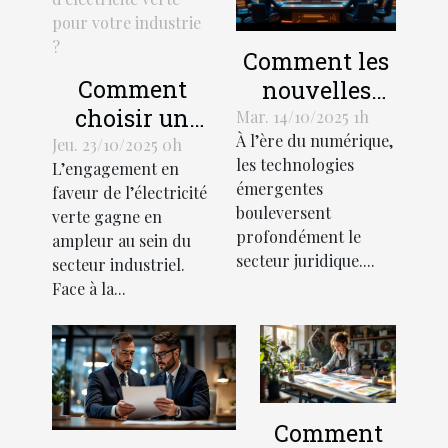
Comment les
Comment
nouvelles
choisir un
technologies
Mar. 14/10/2025 1h
À l’ère du numérique,
fournisseur
transforment-
Jeu. 23/10/2025 0h
les technologies
L’engagement en
d'électricité
elles les
émergentes
faveur de l’électricité
verte pour
métiers du
bouleversent
verte gagne en
votre
droit ?
profondément le
ampleur au sein du
industrie ?
secteur juridique....
secteur industriel.
Face à la...
Comment