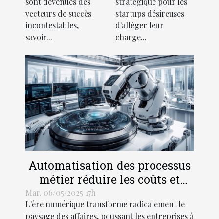
sont devenues des
stratégique pour les
pour une
vecteurs de succès
startups désireuses
productivité
incontestables,
d'alléger leur
accrue
savoir...
charge...
Automatisation des processus
métier réduire les coûts et
accroître l'efficience
Mar. 06/05/2025 17h
L'ère numérique transforme radicalement le
paysage des affaires, poussant les entreprises à