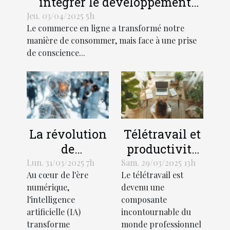
intégrer le développement
durable dans votre business
Jeu. 03/04/2025 5h
Le commerce en ligne a transformé notre
en ligne
manière de consommer, mais face à une prise
de conscience...
La révolution
Télétravail et
de
productivité
l'intelligence
les astuces
Lun. 31/03/2025 7h
Sam. 29/03/2025 13h
Au cœur de l'ère
Le télétravail est
artificielle
pour booster
numérique,
devenu une
dans la
l'efficacité à
l'intelligence
composante
gestion de la
distance
artificielle (IA)
incontournable du
relation client
transforme
monde professionnel