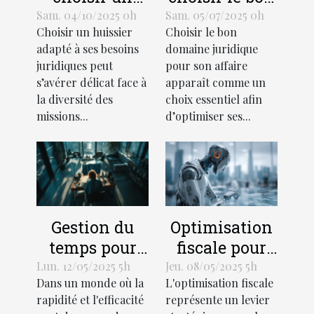
huissier pour
domaine
Sam. 04/10/2025 0h
Sam. 05/07/2025 0h
Choisir un huissier
Choisir le bon
vos besoins
juridique pour
adapté à ses besoins
domaine juridique
juridiques
votre affaire ?
juridiques peut
pour son affaire
spécifiques ?
s’avérer délicat face à
apparaît comme un
la diversité des
choix essentiel afin
missions...
d’optimiser ses...
Gestion du
Optimisation
temps pour
fiscale pour
entrepreneurs
startups les
Lun. 12/05/2025 5h
Jeu. 08/05/2025 5h
Dans un monde où la
L'optimisation fiscale
techniques
zones grises à
rapidité et l'efficacité
représente un levier
avancées
explorer