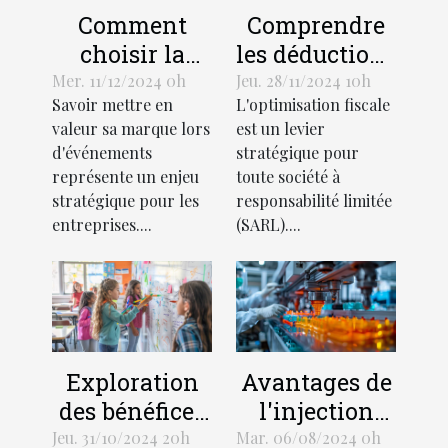
Comment
Comprendre
choisir la
les déductions
forme et la
fiscales
Mer. 11/12/2024 0h
Jeu. 28/11/2024 10h
Savoir mettre en
L'optimisation fiscale
taille idéale
spécifiques
valeur sa marque lors
est un levier
pour votre
pour une
d'événements
stratégique pour
arche
SARL
représente un enjeu
toute société à
gonflable
stratégique pour les
responsabilité limitée
publicitaire
entreprises....
(SARL)....
Exploration
Avantages de
des bénéfices
l'injection
de la
plastique pour
Jeu. 31/10/2024 20h
Mar. 06/08/2024 0h