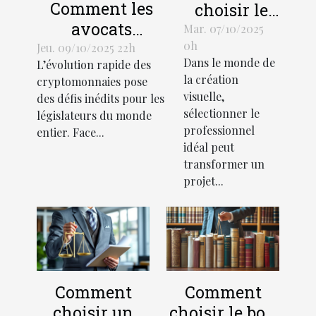
Comment les
choisir le
avocats
bon
Mar. 07/10/2025
0h
façonnent-ils le
graphiste
Jeu. 09/10/2025 22h
Dans le monde de
L’évolution rapide des
futur de la
pour votre
la création
cryptomonnaies pose
réglementation
projet
visuelle,
des défis inédits pour les
des
créatif ?
sélectionner le
législateurs du monde
cryptomonnaies
professionnel
entier. Face...
idéal peut
?
transformer un
projet...
Comment
Comment
choisir un
choisir le bon