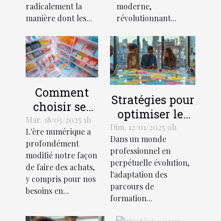
radicalement la
moderne,
manière dont les...
révolutionnant...
Comment
Stratégies pour
choisir ses
optimiser les
fournitures
Mar. 18/03/2025 1h
parcours de
Dim. 12/01/2025 9h
L'ère numérique a
de bureau et
Dans un monde
formation
profondément
scolaires en
professionnel en
professionnelle
modifié notre façon
ligne
perpétuelle évolution,
de faire des achats,
personnalisés
l'adaptation des
y compris pour nos
parcours de
besoins en...
formation...