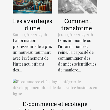
Les avantages
Comment
d'une
transformer
formation en
les données
Sam. 05/04/2025 1h
Jeu. 03/04/2025 20h
La formation
Dans un monde où
ligne pour
scientifiques
professionnelle a pris
l'information est
devenir
en
un nouveau tournant
reine, la capacité de
tatoueur
présentations
avec l'avènement de
communiquer des
professionnel
visuelles
l'internet, offrant
données scientifiques
percutantes
des...
de manière...
E-commerce et écologie