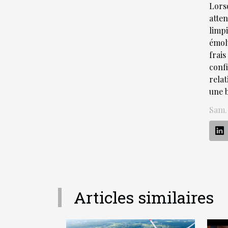
Lors
atten
limp
émol
frai
confi
relat
une 
Sam.
Articles similaires