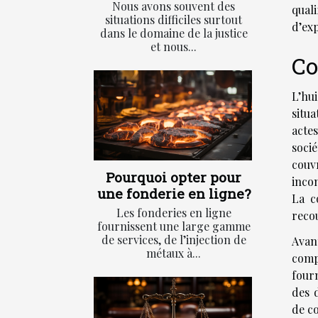
Nous avons souvent des
qual
situations difficiles surtout
d’ex
dans le domaine de la justice
et nous...
Co
L’hu
situa
acte
soci
couv
Pourquoi opter pour
incon
une fonderie en ligne?
La c
Les fonderies en ligne
recou
fournissent une large gamme
de services, de l’injection de
Avan
métaux à...
compé
fourn
des 
de c