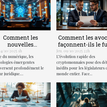
Comment les
Comment les avoc
nouvelles
façonnent-ils le f
technologies
de la réglementat
14/10/2025 1h
Jeu. 09/10/2025 22h
re du numérique, les
L’évolution rapide des
nsforment-elles les
des cryptomonnaie
ologies émergentes
cryptomonnaies pose des déf
étiers du droit ?
versent profondément le
inédits pour les législateurs 
r juridique....
monde entier. Face...