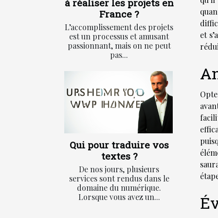
à réaliser les projets en
quan
France ?
diffi
L’accomplissement des projets
et s
est un processus et amusant
passionnant, mais on ne peut
rédui
pas...
An
Opte
avant
faci
effic
puisq
Qui pour traduire vos
éléme
textes ?
saur
De nos jours, plusieurs
étap
services sont rendus dans le
domaine du numérique.
Lorsque vous avez un...
Év