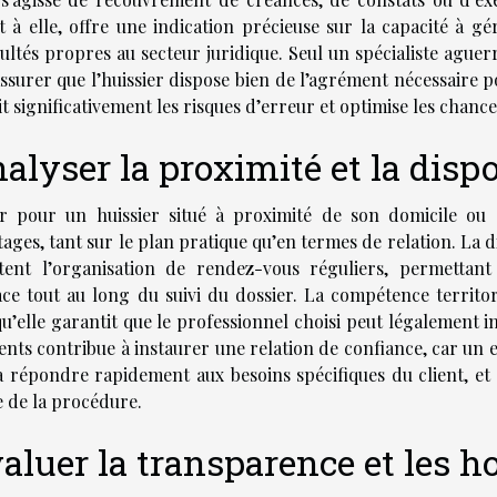
t à elle, offre une indication précieuse sur la capacité à gé
cultés propres au secteur juridique. Seul un spécialiste aguer
’assurer que l’huissier dispose bien de l’agrément nécessaire
t significativement les risques d’erreur et optimise les chanc
alyser la proximité et la dispo
r pour un huissier situé à proximité de son domicile ou d
ages, tant sur le plan pratique qu’en termes de relation. La di
litent l’organisation de rendez-vous réguliers, permetta
ace tout au long du suivi du dossier. La compétence territor
u’elle garantit que le professionnel choisi peut légalement 
nts contribue à instaurer une relation de confiance, car un 
a répondre rapidement aux besoins spécifiques du client, e
e de la procédure.
aluer la transparence et les h