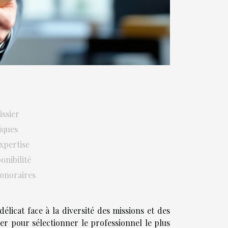
issier
iques
expertise
onibilité
honoraires
délicat face à la diversité des missions et des
rer pour sélectionner le professionnel le plus