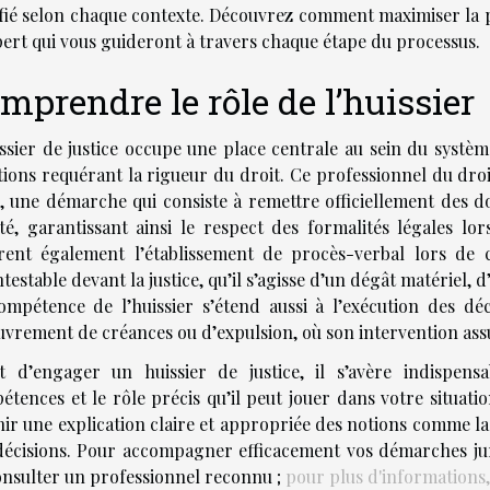
ifié selon chaque contexte. Découvrez comment maximiser la p
pert qui vous guideront à travers chaque étape du processus.
mprendre le rôle de l’huissier
issier de justice occupe une place centrale au sein du systèm
tions requérant la rigueur du droit. Ce professionnel du droit
s, une démarche qui consiste à remettre officiellement des 
été, garantissant ainsi le respect des formalités légales lo
rent également l’établissement de procès-verbal lors de 
testable devant la justice, qu’il s’agisse d’un dégât matériel, 
ompétence de l’huissier s’étend aussi à l’exécution des dé
vrement de créances ou d’expulsion, où son intervention assur
t d’engager un huissier de justice, il s’avère indispen
tences et le rôle précis qu’il peut jouer dans votre situati
ir une explication claire et appropriée des notions comme la 
décisions. Pour accompagner efficacement vos démarches jur
onsulter un professionnel reconnu ;
pour plus d'informations, 