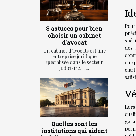
Id
Pour
3 astuces pour bien
préc
choisir un cabinet
spéc
d’avocat
des 
Un cabinet d’avocats est une
compé
entreprise juridique
spécialisée dans le secteur
que p
judiciaire. Il...
clart
satis
Vé
Lors
qual
garan
Quelles sont les
perm
institutions qui aident
qu’i