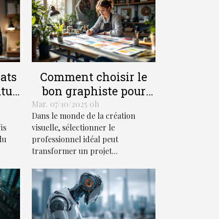
ats
Comment choisir le
utur
bon graphiste pour
ion
votre projet créatif ?
Mar. 07/10/2025 0h
Dans le monde de la création
s ?
is
visuelle, sélectionner le
du
professionnel idéal peut
transformer un projet...