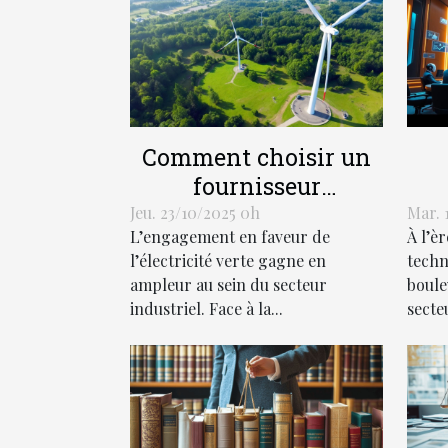
Comment choisir un
fournisseur
d'électricité verte pour
Jeu. 23/10/2025 0h
Mar. 
L’engagement en faveur de
À l’è
votre industrie ?
tra
l’électricité verte gagne en
techn
m
ampleur au sein du secteur
boule
industriel. Face à la...
secteu