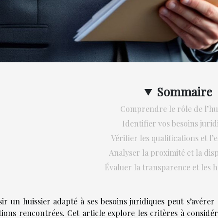
Sommaire
Comprendre le rôle de l’hu
Identifier vos besoins jurid
Vérifier les qualifications et l’
Analyser la proximité et la disp
Évaluer la transparence et les 
ir un huissier adapté à ses besoins juridiques peut s’avérer 
tions rencontrées. Cet article explore les critères à considé