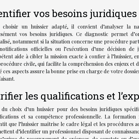
entifier vos besoins juridiques
 choisir un huissier adapté, il convient d’analyser la 
isément vos besoins juridiques. Ce diagnostic permet d’o
ialisé, notamment si la situation concerne une procédure pa
notifications officielles ou l’exécution d’une décision de 
tent aide à cibler la mission exacte à confier à l’huissier, 
rocédure civile, qui facilite la compréhension des enjeux et
é ces aspects assure la bonne prise en charge de votre dossie
faisant.
rifier les qualifications et l’ex
 du choix d’un huissier pour des besoins juridiques spécifi
ifications et sa compétence professionnelle. La formation
tit que l’huissier maîtrise le cadre légal et les procédures a
ettent d’identifier un professionnel disposant de connaissan
l s’agisse de recouvrement de créances, de constats ou d’exé