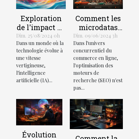
Exploration
Comment les
de l'impact de
microdatas
l'IA sur la
peuvent
Dim. 25/08/2024 0h
Dim. 09/06/2024 3h
Dans un monde où la
Dans l'univers
créativité
transformer
technologie évolue à
concurrentiel du
dans le
l'efficacité du
une vitesse
commerce en ligne,
domaine
SEO pour les
vertigineuse,
l'optimisation des
visuel
sites e-
l'intelligence
moteurs de
commerce
artificielle (IA)...
recherche (SEO) n'est
pas...
Évolution
Comment la