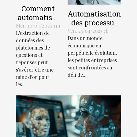
Comment
Automatisation
automatiser
des processus
l'extraction
Mer. 30/04/2025 13h
métiers pour
Ven. 25/04/2025 7h
L'extraction de
de données
Dans un monde
petites
données des
de
économique en
plateformes de
entreprises les
plateformes
perpétuelle évolution,
questions et
outils clés
les petites entreprises
de Q&R pour
réponses peut
sont confrontées au
booster la
s'avérer être une
défi de...
mine d'or pour
productivité
les...