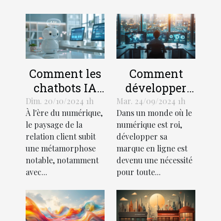
Comment les
Comment
chatbots IA
développer
transforment-
votre marque
Dim. 20/10/2024 1h
Mar. 24/09/2024 1h
À l'ère du numérique,
Dans un monde où le
ils le service
en ligne grâce
le paysage de la
numérique est roi,
client dans
à l'expertise
relation client subit
développer sa
les
en digital
une métamorphose
marque en ligne est
entreprises ?
notable, notamment
devenu une nécessité
avec...
pour toute...