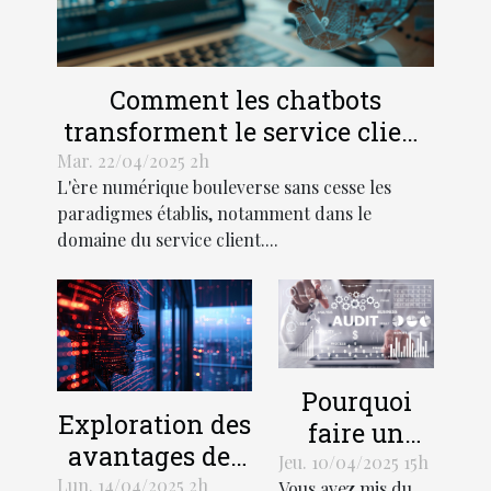
Comment les chatbots
transforment le service client
dans le secteur numérique
Mar. 22/04/2025 2h
L'ère numérique bouleverse sans cesse les
paradigmes établis, notamment dans le
domaine du service client....
Pourquoi
Exploration des
faire un
avantages des
audit de site
Jeu. 10/04/2025 15h
chatbots basés
Lun. 14/04/2025 2h
Vous avez mis du