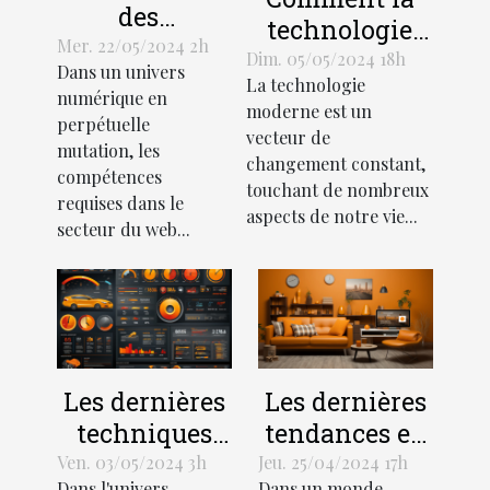
des
technologie
compétences
Mer. 22/05/2024 2h
moderne
Dim. 05/05/2024 18h
Dans un univers
nécessaires
La technologie
transforme les
numérique en
dans le
moderne est un
méthodes
perpétuelle
vecteur de
secteur du
mutation, les
d'investigation
changement constant,
web avec
compétences
dans le secteur
touchant de nombreux
l'avènement
requises dans le
privé
aspects de notre vie...
secteur du web...
des outils
d'IA comme
les
générateurs
de texte et
d'image
Les dernières
Les dernières
techniques
tendances en
pour
matière de
Ven. 03/05/2024 3h
Jeu. 25/04/2024 17h
Dans l'univers
Dans un monde