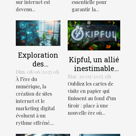
digitale ?
ligne ?
sur internet est
essentielle pour
devenu...
garantir la...
Exploration
Kipful, un allié
des
inestimable
tendances
Dim. 08/06/2025 0h
pour présenter
Mar. 20/05/2025 17h
À l’ère du
actuelles en
Oubliez les cartes de
une carte de
numérique, la
matière de
visite en papier qui
visite
création de sites
création de
finissent au fond d’un
internet et le
numérique
tiroir : place à une
sites
marketing digital
professionnelle
nouvelle ère où...
internet et
évoluent à un
rythme effréné....
marketing
digital