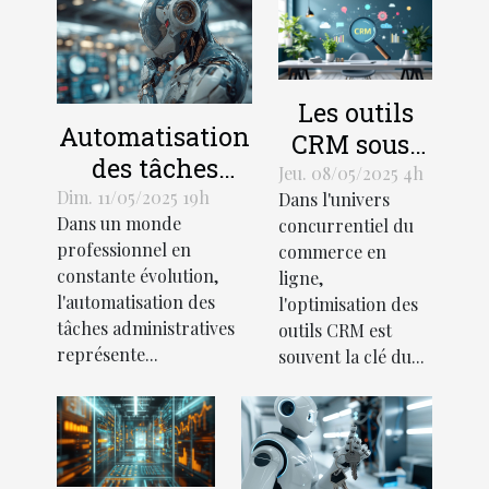
Les outils
Automatisation
CRM sous-
des tâches
utilisés qui
Jeu. 08/05/2025 4h
administratives
Dim. 11/05/2025 19h
Dans l'univers
peuvent
Dans un monde
concurrentiel du
gains de
transformer
professionnel en
commerce en
productivité et
votre
constante évolution,
ligne,
outils clés
business en
l'automatisation des
l'optimisation des
tâches administratives
ligne
outils CRM est
représente...
souvent la clé du...