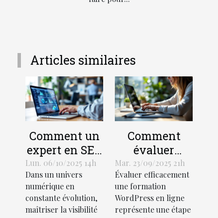
Articles similaires
Comment un
Comment
expert en SEO
évaluer
peut
efficacement
Lun. 06/10/2025 14h
Mar. 23/09/2025 21h
Dans un univers
Évaluer efficacement
transformer
une
numérique en
une formation
votre
formation
constante évolution,
WordPress en ligne
stratégie
WordPress en
maîtriser la visibilité
représente une étape