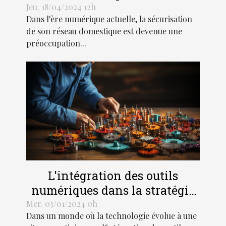
utilisant les adresses IP
Jeu. 18/04/2024 12h
Dans l'ère numérique actuelle, la sécurisation
administratives
de son réseau domestique est devenue une
préoccupation...
L'intégration des outils
numériques dans la stratégie
de croissance d'une entreprise
Mer. 03/01/2024 0h
Dans un monde où la technologie évolue à une