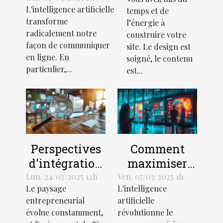
web ?
L'intelligence artificielle
sur
temps et de
transforme
l’énergie à
l'intelligence
radicalement notre
construire votre
artificielle pour
façon de communiquer
site. Le design est
la
en ligne. En
soigné, le contenu
communication
particulier,...
est...
en ligne
Perspectives
Comment
d'intégration
maximiser
du Big Data
l'engagement
Lun. 24/03/2025 12h
Ven. 07/03/2025 1h
Le paysage
L'intelligence
dans les
utilisateur
entrepreneurial
artificielle
petites
grâce à l'IA
évolue constamment,
révolutionne le
entreprises
dans les