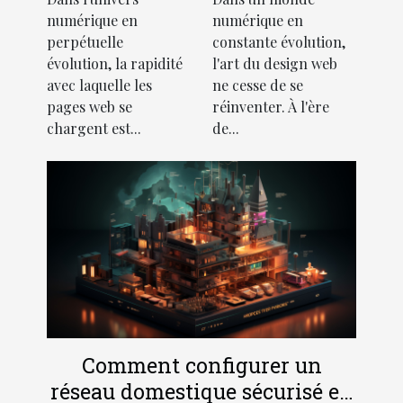
augmenter la
design web
numérique en
numérique en
vitesse de
pour
perpétuelle
constante évolution,
chargement
augmenter
évolution, la rapidité
l'art du design web
des pages web
l'engagement
avec laquelle les
ne cesse de se
et leur impact
utilisateur
pages web se
réinventer. À l'ère
chargent est...
de...
sur le SEO
Comment configurer un
réseau domestique sécurisé en