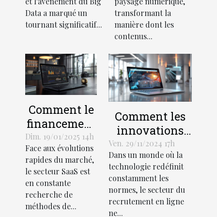
et l'avènement du Big
paysage numérique,
pour une
contenus web
Data a marqué un
transformant la
décision
tournant significatif...
manière dont les
contenus...
éclairée
Comment le
Comment les
financement
innovations
basé sur les
Dim. 19/01/2025 14h
technologiques
Ven. 29/11/2024 17h
Face aux évolutions
revenus
Dans un monde où la
transforment-
rapides du marché,
révolutionne
technologie redéfinit
elles le
le secteur SaaS est
le secteur
constamment les
en constante
recrutement en
normes, le secteur du
SaaS
recherche de
ligne ?
recrutement en ligne
méthodes de...
ne...