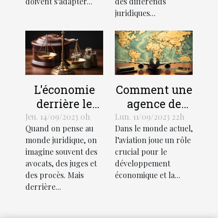
doivent s’adapter...
des différends
juridiques...
L'économie
Comment une
derrière le
agence de
support
traduction
Jeu. 14/09/2023 0h
Lun. 11/09/2023 22h
Quand on pense au
Dans le monde actuel,
juridique :
aéronautique
monde juridique, on
l’aviation joue un rôle
coûts et
peut stimuler
imagine souvent des
crucial pour le
avantages
l'économie
avocats, des juges et
développement
mondiale
des procès. Mais
économique et la...
derrière...