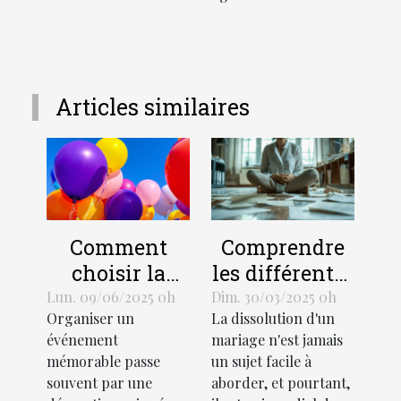
Articles similaires
Comment
Comprendre
choisir la
les différentes
taille et le
procédures de
Lun. 09/06/2025 0h
Dim. 30/03/2025 0h
Organiser un
La dissolution d'un
design d'un
divorce et
événement
mariage n'est jamais
ballon hélium
leurs impacts
mémorable passe
un sujet facile à
pour votre
souvent par une
aborder, et pourtant,