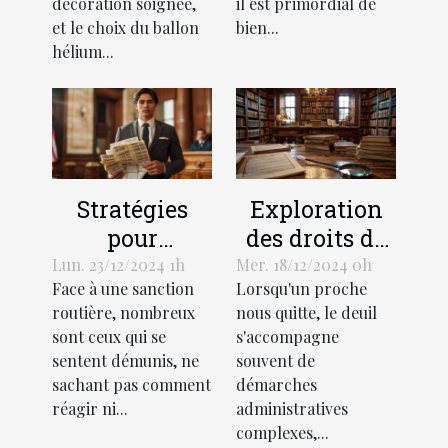
événement
décoration soignée,
il est primordial de
et le choix du ballon
bien...
hélium...
Stratégies
Exploration
pour
des droits de
contester
succession et
Lun. 23/12/2024 1h
Mer. 18/12/2024 0h
Face à une sanction
Lorsqu'un proche
efficacement
héritage selon
routière, nombreux
nous quitte, le deuil
une amende
la loi
sont ceux qui se
s'accompagne
routière
française
sentent démunis, ne
souvent de
sachant pas comment
démarches
réagir ni...
administratives
complexes,...