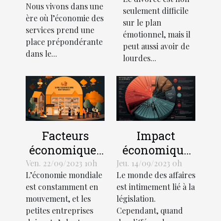
Comment
Nous vivons dans une
le
seulement difficile
gérer votre
ère où l’économie des
développement
sur le plan
budget
services prend une
émotionnel, mais il
économique
place prépondérante
peut aussi avoir de
dans le...
lourdes...
Facteurs
Impact
économiques
économique
influant sur la
des litiges
Ven. 22/09/2023 10h
Jeu. 14/09/2023 0h
L’économie mondiale
Le monde des affaires
croissance
juridiques
est constamment en
est intimement lié à la
des petites
mouvement, et les
législation.
entreprises
petites entreprises
Cependant, quand