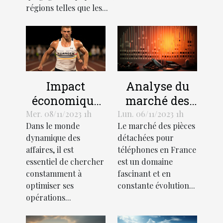
régions telles que les...
Impact
Analyse du
économique
marché des
de
pièces
Mer. 08/11/2023 1h
Lun. 06/11/2023 1h
Dans le monde
Le marché des pièces
l'optimisation
détachées
dynamique des
détachées pour
des affaires
pour
affaires, il est
téléphones en France
téléphones en
essentiel de chercher
est un domaine
France
constamment à
fascinant et en
optimiser ses
constante évolution...
opérations...