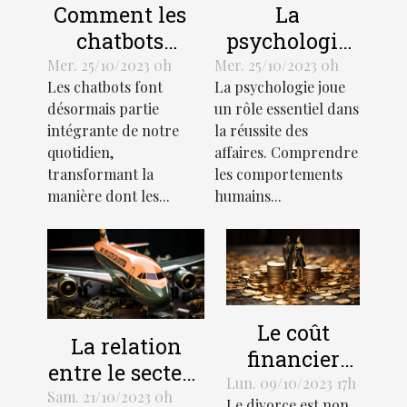
Comment les
La
chatbots
psychologie
transforment-
de l'efficacité
Mer. 25/10/2023 0h
Mer. 25/10/2023 0h
Les chatbots font
La psychologie joue
ils
en affaires
désormais partie
un rôle essentiel dans
l'économie?
intégrante de notre
la réussite des
quotidien,
affaires. Comprendre
transformant la
les comportements
manière dont les...
humains...
Le coût
La relation
financier
entre le secteur
d'un divorce:
Lun. 09/10/2023 17h
des services et
Sam. 21/10/2023 0h
Le divorce est non