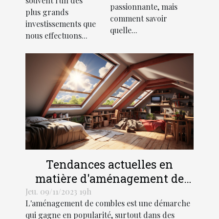
souvent l'un des
passionnante, mais
pour l'achat
plus grands
comment savoir
d'une
investissements que
quelle...
nous effectuons...
résidence
principale
Tendances actuelles en
matière d'aménagement de
combles dans les régions
Jeu. 09/11/2023 19h
L'aménagement de combles est une démarche
Hauts-de-France et Grand Est
qui gagne en popularité, surtout dans des