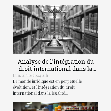
Analyse de l'intégration du
droit international dans la
légalité pénale moderne
Lun. 21/10/2024 21h
Le monde juridique est en perpétuelle
évolution, et l'intégration du droit
international dans la légalité...