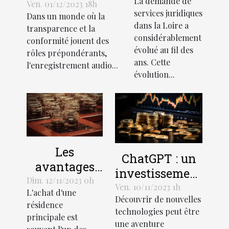
La demande de
de services
l'enregistrement
Ven. 01/12/2023 18h
services juridiques
Dans un monde où la
juridiques
audio lors de
dans la Loire a
transparence et la
en Loire
recrutements
considérablement
conformité jouent des
évolué au fil des
rôles prépondérants,
ans. Cette
l'enregistrement audio...
évolution...
Les
ChatGPT : un
avantages
investissement
économiques
Dim. 12/11/2023 0h
rentable pour
Ven. 10/11/2023 1h
L'achat d'une
de la
Découvrir de nouvelles
les entreprises
résidence
création
technologies peut être
principale est
une aventure
d'une SCI