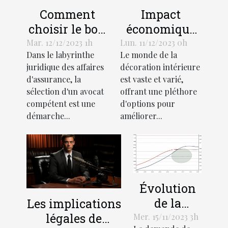
Comment
Impact
choisir le bon
économique
avocat pour
de l'industrie
Mar. 12/12/2023 1h
Lun. 11/12/2023 0h
Dans le labyrinthe
Le monde de la
votre affaire
des stores
juridique des affaires
décoration intérieure
d'assurance
décoratifs
d'assurance, la
est vaste et varié,
sélection d'un avocat
offrant une pléthore
compétent est une
d'options pour
démarche...
améliorer...
Évolution
de la
Les implications
demande
légales de
Mer. 15/11/2023 3h