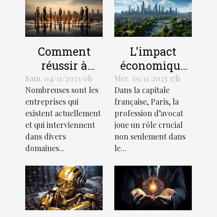
L'impact
Comment
économique
réussir à
de la
démarquer
Mer. 01/11/2023 17h
Sam. 04/11/2023 0h
Dans la capitale
Nombreuses sont les
profession
votre
française, Paris, la
entreprises qui
d'avocat à
entreprise de
profession d’avocat
existent actuellement
Paris
la
joue un rôle crucial
et qui interviennent
concurrence ?
non seulement dans
dans divers
le...
domaines...