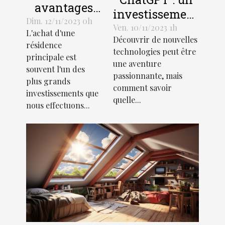
avantages
investissement
économiques
Dim. 12/11/2023 0h
rentable pour
Ven. 10/11/2023 1h
L'achat d'une
de la
Découvrir de nouvelles
les entreprises
résidence
création
technologies peut être
principale est
une aventure
d'une SCI
souvent l'un des
passionnante, mais
pour l'achat
plus grands
comment savoir
d'une
investissements que
quelle...
nous effectuons...
résidence
principale