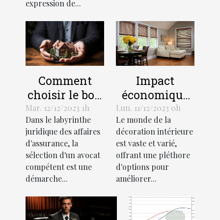
expression de...
Comment
Impact
choisir le bon
économique
avocat pour
de l'industrie
Mar. 12/12/2023 1h
Lun. 11/12/2023 0h
Dans le labyrinthe
Le monde de la
votre affaire
des stores
juridique des affaires
décoration intérieure
d'assurance
décoratifs
d'assurance, la
est vaste et varié,
sélection d'un avocat
offrant une pléthore
compétent est une
d'options pour
démarche...
améliorer...