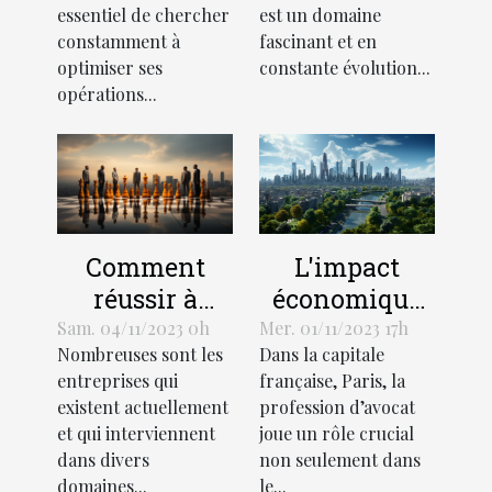
téléphones en
essentiel de chercher
est un domaine
France
constamment à
fascinant et en
optimiser ses
constante évolution...
opérations...
L'impact
Comment
économique
réussir à
de la
démarquer
Mer. 01/11/2023 17h
Sam. 04/11/2023 0h
Dans la capitale
Nombreuses sont les
profession
votre
française, Paris, la
entreprises qui
d'avocat à
entreprise de
profession d’avocat
existent actuellement
Paris
la
joue un rôle crucial
et qui interviennent
concurrence ?
non seulement dans
dans divers
le...
domaines...