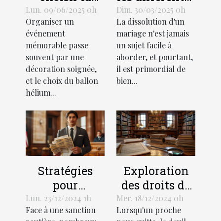
taille et le
procédures de
Lun. 09/06/2025 0h
Dim. 30/03/2025 0h
Organiser un
La dissolution d'un
design d'un
divorce et
événement
mariage n'est jamais
ballon hélium
leurs impacts
mémorable passe
un sujet facile à
pour votre
souvent par une
aborder, et pourtant,
événement
décoration soignée,
il est primordial de
et le choix du ballon
bien...
hélium...
Stratégies
Exploration
pour
des droits de
contester
succession et
Lun. 23/12/2024 1h
Mer. 18/12/2024 0h
Face à une sanction
Lorsqu'un proche
efficacement
héritage selon