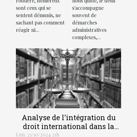
routière, nombreux
nous quitte, le deuil
une amende
la loi
sont ceux qui se
s'accompagne
routière
française
sentent démunis, ne
souvent de
sachant pas comment
démarches
réagir ni...
administratives
complexes,...
Analyse de l'intégration du
droit international dans la
légalité pénale moderne
Lun. 21/10/2024 21h