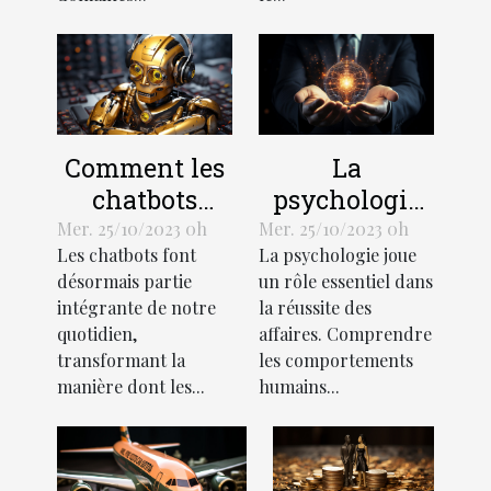
Comment les
La
chatbots
psychologie
transforment-
de l'efficacité
Mer. 25/10/2023 0h
Mer. 25/10/2023 0h
Les chatbots font
La psychologie joue
ils
en affaires
désormais partie
un rôle essentiel dans
l'économie?
intégrante de notre
la réussite des
quotidien,
affaires. Comprendre
transformant la
les comportements
manière dont les...
humains...