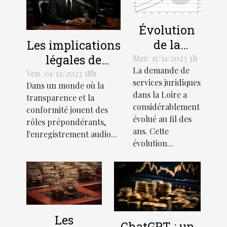
Évolution
de la
Les implications
demande
légales de
Mer. 15/11/2023 3h
La demande de
de services
l'enregistrement
Ven. 01/12/2023 18h
services juridiques
Dans un monde où la
juridiques
audio lors de
dans la Loire a
transparence et la
en Loire
recrutements
considérablement
conformité jouent des
évolué au fil des
rôles prépondérants,
ans. Cette
l'enregistrement audio...
évolution...
Les
ChatGPT : un