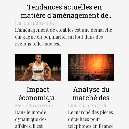
Tendances actuelles en
matière d'aménagement de
combles dans les régions
Jeu. 09/11/2023 19h
L'aménagement de combles est une démarche
Hauts-de-France et Grand Est
qui gagne en popularité, surtout dans des
régions telles que les...
Impact
Analyse du
économique
marché des
de
pièces
Mer. 08/11/2023 1h
Lun. 06/11/2023 1h
Dans le monde
Le marché des pièces
l'optimisation
détachées
dynamique des
détachées pour
des affaires
pour
affaires, il est
téléphones en France