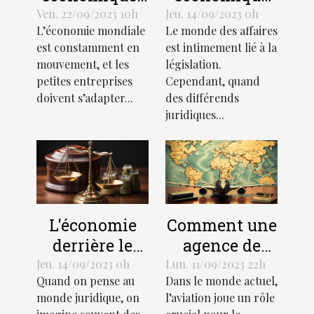
influant sur la
des litiges
Ven. 22/09/2023 10h
Jeu. 14/09/2023 0h
L’économie mondiale
Le monde des affaires
croissance
juridiques
est constamment en
est intimement lié à la
des petites
mouvement, et les
législation.
entreprises
petites entreprises
Cependant, quand
doivent s’adapter...
des différends
juridiques...
L'économie
Comment une
derrière le
agence de
support
traduction
Jeu. 14/09/2023 0h
Lun. 11/09/2023 22h
Quand on pense au
Dans le monde actuel,
juridique :
aéronautique
monde juridique, on
l’aviation joue un rôle
coûts et
peut stimuler