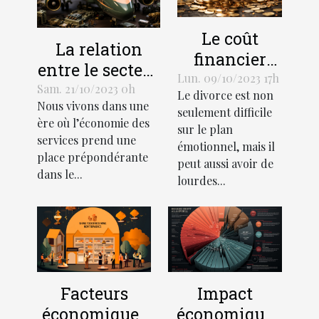
Le coût
La relation
financier
entre le secteur
d'un divorce:
Lun. 09/10/2023 17h
des services et
Sam. 21/10/2023 0h
Le divorce est non
Comment
Nous vivons dans une
le
seulement difficile
gérer votre
ère où l’économie des
développement
sur le plan
budget
services prend une
émotionnel, mais il
économique
place prépondérante
peut aussi avoir de
dans le...
lourdes...
Facteurs
Impact
économiques
économique