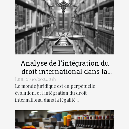
Analyse de l'intégration du
droit international dans la
légalité pénale moderne
Lun. 21/10/2024 21h
Le monde juridique est en perpétuelle
évolution, et l'intégration du droit
international dans la légalité...