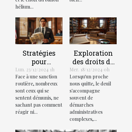
hélium...
Stratégies
Exploration
pour
des droits de
contester
succession et
Lun. 23/12/2024 1h
Mer. 18/12/2024 0h
Face à une sanction
Lorsqu'un proche
efficacement
héritage selon
routière, nombreux
nous quitte, le deuil
une amende
la loi
sont ceux qui se
s'accompagne
routière
française
sentent démunis, ne
souvent de
sachant pas comment
démarches
réagir ni...
administratives
complexes,...