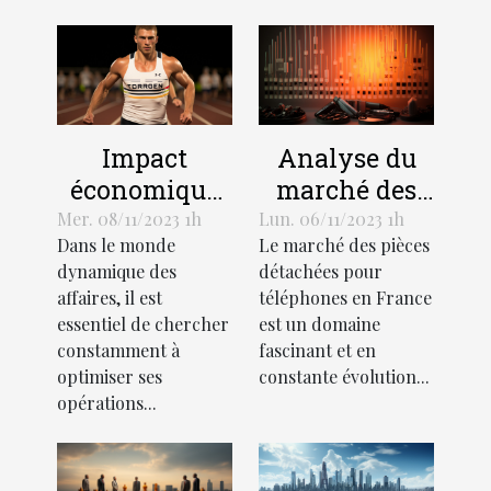
Impact
Analyse du
économique
marché des
de
pièces
Mer. 08/11/2023 1h
Lun. 06/11/2023 1h
Dans le monde
Le marché des pièces
l'optimisation
détachées
dynamique des
détachées pour
des affaires
pour
affaires, il est
téléphones en France
téléphones en
essentiel de chercher
est un domaine
France
constamment à
fascinant et en
optimiser ses
constante évolution...
opérations...