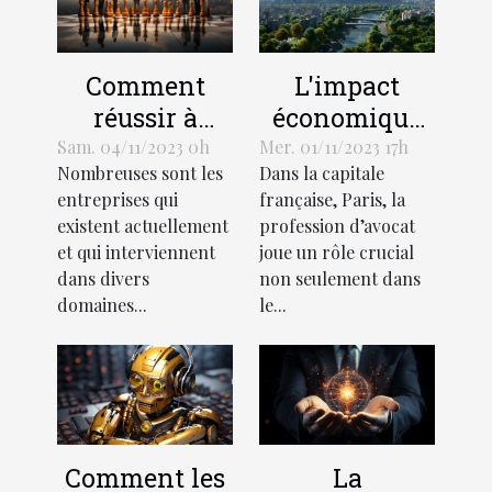
L'impact
Comment
économique
réussir à
de la
démarquer
Mer. 01/11/2023 17h
Sam. 04/11/2023 0h
Dans la capitale
Nombreuses sont les
profession
votre
française, Paris, la
entreprises qui
d'avocat à
entreprise de
profession d’avocat
existent actuellement
Paris
la
joue un rôle crucial
et qui interviennent
concurrence ?
non seulement dans
dans divers
le...
domaines...
Comment les
La