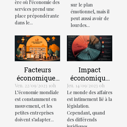
gérer votre
ère où l’économie des
développement
sur le plan
budget
services prend une
émotionnel, mais il
économique
place prépondérante
peut aussi avoir de
dans le...
lourdes...
Facteurs
Impact
économiques
économique
influant sur la
des litiges
Ven. 22/09/2023 10h
Jeu. 14/09/2023 0h
L’économie mondiale
Le monde des affaires
croissance
juridiques
est constamment en
est intimement lié à la
des petites
mouvement, et les
législation.
entreprises
petites entreprises
Cependant, quand
doivent s’adapter...
des différends
juridiques...