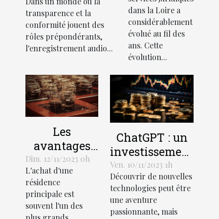
Dans un monde où la
juridiques
audio lors de
dans la Loire a
transparence et la
en Loire
recrutements
considérablement
conformité jouent des
évolué au fil des
rôles prépondérants,
ans. Cette
l'enregistrement audio...
évolution...
Les
ChatGPT : un
avantages
investissement
économiques
Dim. 12/11/2023 0h
rentable pour
Ven. 10/11/2023 1h
L'achat d'une
de la
Découvrir de nouvelles
les entreprises
résidence
création
technologies peut être
principale est
une aventure
d'une SCI
souvent l'un des
passionnante, mais
pour l'achat
plus grands