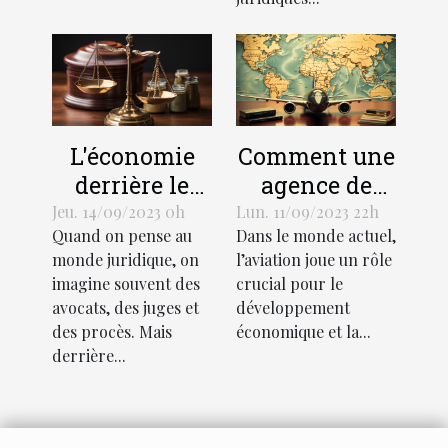
L'économie
Comment une
derrière le
agence de
support
traduction
Jeu. 14/09/2023 0h
Lun. 11/09/2023 22h
Quand on pense au
Dans le monde actuel,
juridique :
aéronautique
monde juridique, on
l’aviation joue un rôle
coûts et
peut stimuler
imagine souvent des
crucial pour le
avantages
l'économie
avocats, des juges et
développement
mondiale
des procès. Mais
économique et la...
derrière...