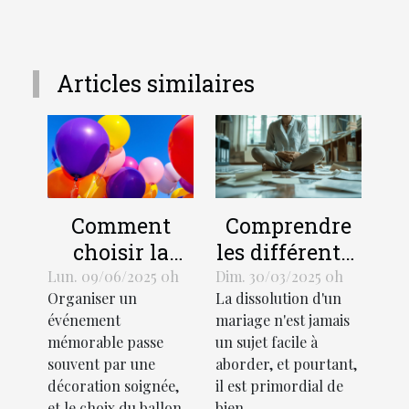
Articles similaires
Comment
Comprendre
choisir la
les différentes
taille et le
procédures de
Lun. 09/06/2025 0h
Dim. 30/03/2025 0h
Organiser un
La dissolution d'un
design d'un
divorce et
événement
mariage n'est jamais
ballon hélium
leurs impacts
mémorable passe
un sujet facile à
pour votre
souvent par une
aborder, et pourtant,
événement
décoration soignée,
il est primordial de
et le choix du ballon
bien...