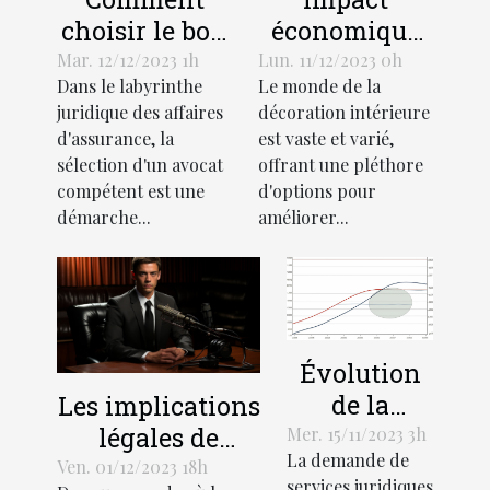
choisir le bon
économique
avocat pour
de l'industrie
Mar. 12/12/2023 1h
Lun. 11/12/2023 0h
Dans le labyrinthe
Le monde de la
votre affaire
des stores
juridique des affaires
décoration intérieure
d'assurance
décoratifs
d'assurance, la
est vaste et varié,
sélection d'un avocat
offrant une pléthore
compétent est une
d'options pour
démarche...
améliorer...
Évolution
de la
Les implications
demande
légales de
Mer. 15/11/2023 3h
La demande de
de services
l'enregistrement
Ven. 01/12/2023 18h
services juridiques