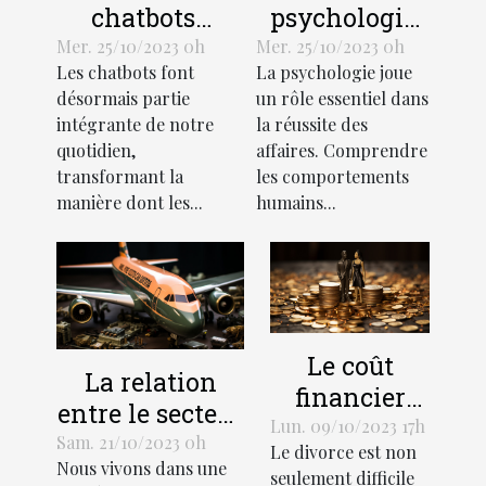
chatbots
psychologie
transforment-
de l'efficacité
Mer. 25/10/2023 0h
Mer. 25/10/2023 0h
Les chatbots font
La psychologie joue
ils
en affaires
désormais partie
un rôle essentiel dans
l'économie?
intégrante de notre
la réussite des
quotidien,
affaires. Comprendre
transformant la
les comportements
manière dont les...
humains...
Le coût
La relation
financier
entre le secteur
d'un divorce:
Lun. 09/10/2023 17h
des services et
Sam. 21/10/2023 0h
Le divorce est non
Comment
Nous vivons dans une
le
seulement difficile