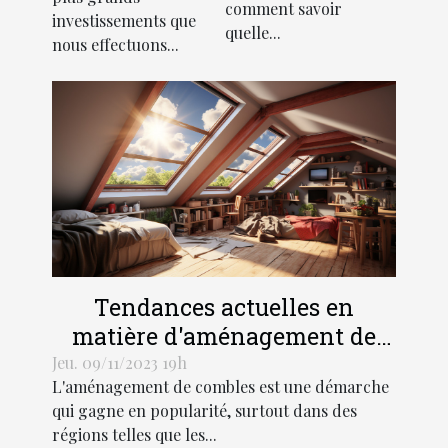
comment savoir
d'une
investissements que
quelle...
nous effectuons...
résidence
principale
Tendances actuelles en
matière d'aménagement de
combles dans les régions
Jeu. 09/11/2023 19h
L'aménagement de combles est une démarche
Hauts-de-France et Grand Est
qui gagne en popularité, surtout dans des
régions telles que les...