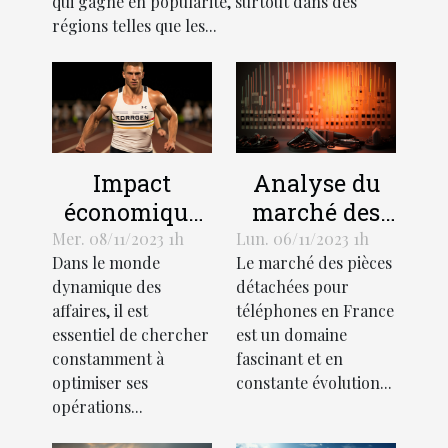
qui gagne en popularité, surtout dans des
régions telles que les...
Impact
Analyse du
économique
marché des
de
pièces
Mer. 08/11/2023 1h
Lun. 06/11/2023 1h
Dans le monde
Le marché des pièces
l'optimisation
détachées
dynamique des
détachées pour
des affaires
pour
affaires, il est
téléphones en France
téléphones en
essentiel de chercher
est un domaine
France
constamment à
fascinant et en
optimiser ses
constante évolution...
opérations...