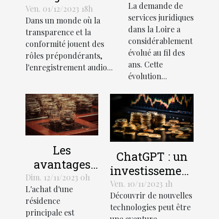
La demande de
de services
l'enregistrement
Ven. 01/12/2023 18h
services juridiques
Dans un monde où la
juridiques
audio lors de
dans la Loire a
transparence et la
en Loire
recrutements
considérablement
conformité jouent des
évolué au fil des
rôles prépondérants,
ans. Cette
l'enregistrement audio...
évolution...
Les
ChatGPT : un
avantages
investissement
économiques
Dim. 12/11/2023 0h
rentable pour
Ven. 10/11/2023 1h
L'achat d'une
de la
Découvrir de nouvelles
les entreprises
résidence
création
technologies peut être
principale est
une aventure