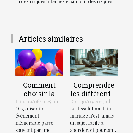
à des risques internes et surtout des risques...
Articles similaires
Comment
Comprendre
choisir la
les différentes
taille et le
procédures de
Lun. 09/06/2025 0h
Dim. 30/03/2025 0h
Organiser un
La dissolution d'un
design d'un
divorce et
événement
mariage n'est jamais
ballon hélium
leurs impacts
mémorable passe
un sujet facile à
pour votre
souvent par une
aborder, et pourtant,