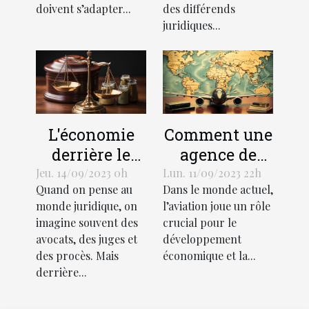
doivent s’adapter...
des différends
juridiques...
L'économie
Comment une
derrière le
agence de
support
traduction
Jeu. 14/09/2023 0h
Lun. 11/09/2023 22h
Quand on pense au
Dans le monde actuel,
juridique :
aéronautique
monde juridique, on
l’aviation joue un rôle
coûts et
peut stimuler
imagine souvent des
crucial pour le
avantages
l'économie
avocats, des juges et
développement
mondiale
des procès. Mais
économique et la...
derrière...