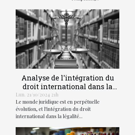
Analyse de l'intégration du
droit international dans la
légalité pénale moderne
Lun. 21/10/2024 21h
Le monde juridique est en perpétuelle
évolution, et l'intégration du droit
international dans la légalité...