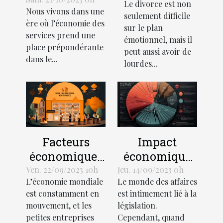
des services et
Le divorce est non
Comment
Nous vivons dans une
le
seulement difficile
gérer votre
ère où l’économie des
développement
sur le plan
budget
services prend une
émotionnel, mais il
économique
place prépondérante
peut aussi avoir de
dans le...
lourdes...
Facteurs
Impact
économiques
économique
influant sur la
des litiges
Ven. 22/09/2023 10h
Jeu. 14/09/2023 0h
L’économie mondiale
Le monde des affaires
croissance
juridiques
est constamment en
est intimement lié à la
des petites
mouvement, et les
législation.
entreprises
petites entreprises
Cependant, quand