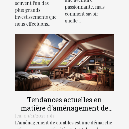
d'une SCI
souvent l'un des
passionnante, mais
pour l'achat
plus grands
comment savoir
d'une
investissements que
quelle...
nous effectuons...
résidence
principale
Tendances actuelles en
matière d'aménagement de
combles dans les régions
Jeu. 09/11/2023 19h
L'aménagement de combles est une démarche
Hauts-de-France et Grand Est