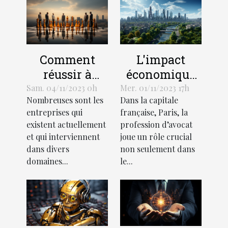
L'impact
Comment
économique
réussir à
de la
démarquer
Mer. 01/11/2023 17h
Sam. 04/11/2023 0h
Dans la capitale
Nombreuses sont les
profession
votre
française, Paris, la
entreprises qui
d'avocat à
entreprise de
profession d’avocat
existent actuellement
Paris
la
joue un rôle crucial
et qui interviennent
concurrence ?
non seulement dans
dans divers
le...
domaines...