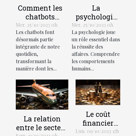
Comment les
La
chatbots
psychologie
transforment-
de l'efficacité
Mer. 25/10/2023 0h
Mer. 25/10/2023 0h
Les chatbots font
La psychologie joue
ils
en affaires
désormais partie
un rôle essentiel dans
l'économie?
intégrante de notre
la réussite des
quotidien,
affaires. Comprendre
transformant la
les comportements
manière dont les...
humains...
Le coût
La relation
financier
entre le secteur
d'un divorce:
Lun. 09/10/2023 17h
Sam. 21/10/2023 0h