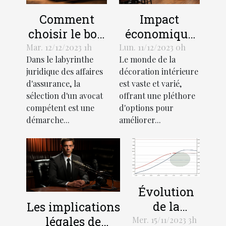
Comment
Impact
choisir le bon
économique
avocat pour
de l'industrie
Mar. 12/12/2023 1h
Lun. 11/12/2023 0h
Dans le labyrinthe
Le monde de la
votre affaire
des stores
juridique des affaires
décoration intérieure
d'assurance
décoratifs
d'assurance, la
est vaste et varié,
sélection d'un avocat
offrant une pléthore
compétent est une
d'options pour
démarche...
améliorer...
Évolution
de la
Les implications
demande
légales de
Mer. 15/11/2023 3h