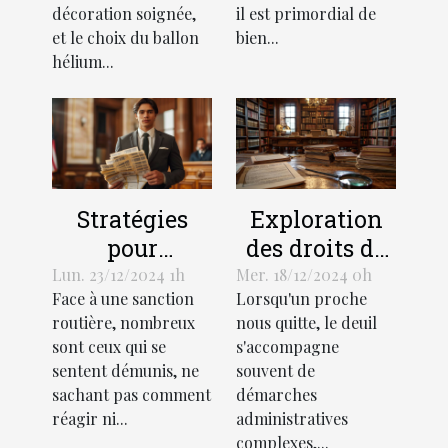
événement
décoration soignée,
il est primordial de
et le choix du ballon
bien...
hélium...
Stratégies
Exploration
pour
des droits de
contester
succession et
Lun. 23/12/2024 1h
Mer. 18/12/2024 0h
Face à une sanction
Lorsqu'un proche
efficacement
héritage selon
routière, nombreux
nous quitte, le deuil
une amende
la loi
sont ceux qui se
s'accompagne
routière
française
sentent démunis, ne
souvent de
sachant pas comment
démarches
réagir ni...
administratives
complexes,...