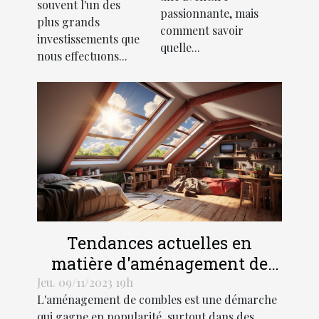
souvent l'un des
passionnante, mais
pour l'achat
plus grands
comment savoir
d'une
investissements que
quelle...
nous effectuons...
résidence
principale
Tendances actuelles en
matière d'aménagement de
combles dans les régions
Jeu. 09/11/2023 19h
L'aménagement de combles est une démarche
Hauts-de-France et Grand Est
qui gagne en popularité, surtout dans des