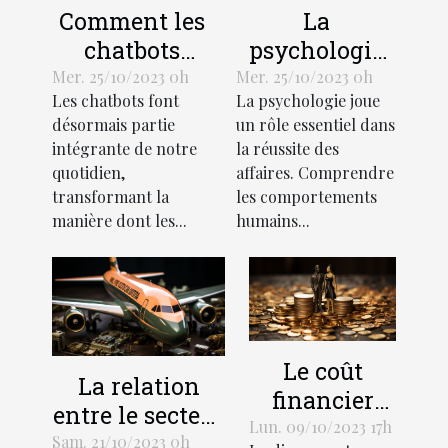
Comment les
La
chatbots
psychologie
transforment-
de l'efficacité
Mer. 25/10/2023 0h
Mer. 25/10/2023 0h
Les chatbots font
La psychologie joue
ils
en affaires
désormais partie
un rôle essentiel dans
l'économie?
intégrante de notre
la réussite des
quotidien,
affaires. Comprendre
transformant la
les comportements
manière dont les...
humains...
Le coût
La relation
financier
entre le secteur
d'un divorce:
Lun. 09/10/2023 17h
des services et
Sam. 21/10/2023 0h