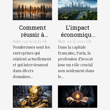
L'impact
Comment
économique
réussir à
de la
démarquer
Mer. 01/11/2023 17h
Sam. 04/11/2023 0h
Dans la capitale
Nombreuses sont les
profession
votre
française, Paris, la
entreprises qui
d'avocat à
entreprise de
profession d’avocat
existent actuellement
Paris
la
joue un rôle crucial
et qui interviennent
concurrence ?
non seulement dans
dans divers
le...
domaines...