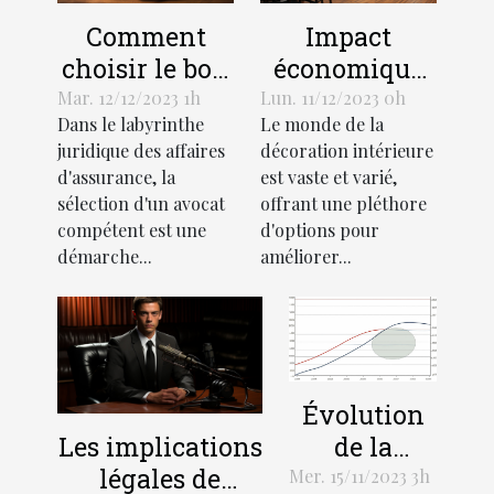
Comment
Impact
choisir le bon
économique
avocat pour
de l'industrie
Mar. 12/12/2023 1h
Lun. 11/12/2023 0h
Dans le labyrinthe
Le monde de la
votre affaire
des stores
juridique des affaires
décoration intérieure
d'assurance
décoratifs
d'assurance, la
est vaste et varié,
sélection d'un avocat
offrant une pléthore
compétent est une
d'options pour
démarche...
améliorer...
Évolution
de la
Les implications
demande
légales de
Mer. 15/11/2023 3h