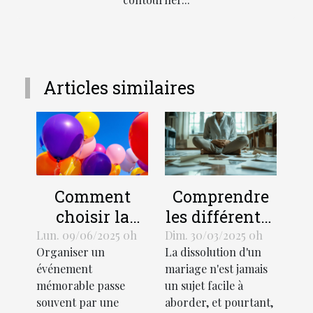
Articles similaires
Comment
Comprendre
choisir la
les différentes
taille et le
procédures de
Lun. 09/06/2025 0h
Dim. 30/03/2025 0h
Organiser un
La dissolution d'un
design d'un
divorce et
événement
mariage n'est jamais
ballon hélium
leurs impacts
mémorable passe
un sujet facile à
pour votre
souvent par une
aborder, et pourtant,