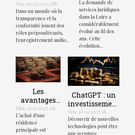
La demande de
de services
l'enregistrement
Ven. 01/12/2023 18h
services juridiques
Dans un monde où la
juridiques
audio lors de
dans la Loire a
transparence et la
en Loire
recrutements
considérablement
conformité jouent des
évolué au fil des
rôles prépondérants,
ans. Cette
l'enregistrement audio...
évolution...
Les
ChatGPT : un
avantages
investissement
économiques
Dim. 12/11/2023 0h
rentable pour
Ven. 10/11/2023 1h
L'achat d'une
de la
Découvrir de nouvelles
les entreprises
résidence
création
technologies peut être
principale est
une aventure
d'une SCI