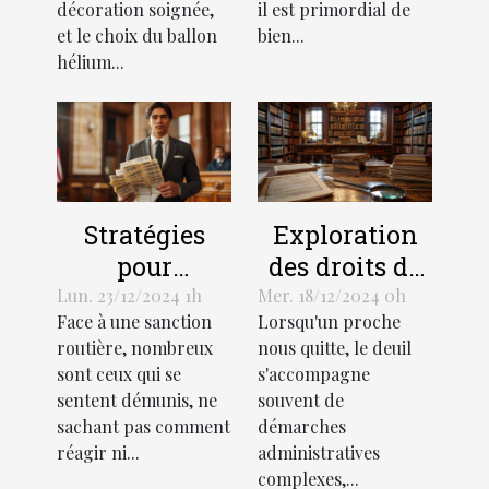
événement
décoration soignée,
il est primordial de
et le choix du ballon
bien...
hélium...
Stratégies
Exploration
pour
des droits de
contester
succession et
Lun. 23/12/2024 1h
Mer. 18/12/2024 0h
Face à une sanction
Lorsqu'un proche
efficacement
héritage selon
routière, nombreux
nous quitte, le deuil
une amende
la loi
sont ceux qui se
s'accompagne
routière
française
sentent démunis, ne
souvent de
sachant pas comment
démarches
réagir ni...
administratives
complexes,...