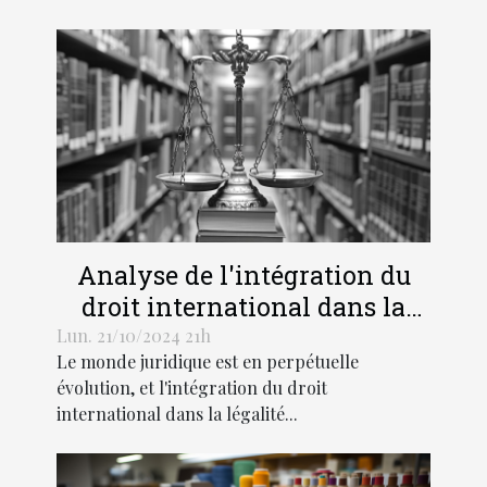
Analyse de l'intégration du
droit international dans la
légalité pénale moderne
Lun. 21/10/2024 21h
Le monde juridique est en perpétuelle
évolution, et l'intégration du droit
international dans la légalité...