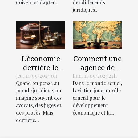
doivent s’adapter...
des différends
juridiques...
L'économie
Comment une
derrière le
agence de
support
traduction
Jeu. 14/09/2023 0h
Lun. 11/09/2023 22h
Quand on pense au
Dans le monde actuel,
juridique :
aéronautique
monde juridique, on
l’aviation joue un rôle
coûts et
peut stimuler
imagine souvent des
crucial pour le
avantages
l'économie
avocats, des juges et
développement
mondiale
des procès. Mais
économique et la...
derrière...