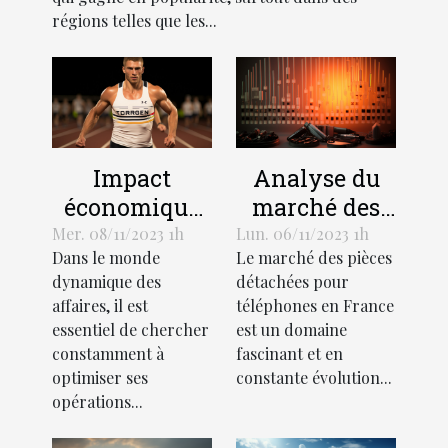
régions telles que les...
Impact
Analyse du
économique
marché des
de
pièces
Mer. 08/11/2023 1h
Lun. 06/11/2023 1h
Dans le monde
Le marché des pièces
l'optimisation
détachées
dynamique des
détachées pour
des affaires
pour
affaires, il est
téléphones en France
téléphones en
essentiel de chercher
est un domaine
France
constamment à
fascinant et en
optimiser ses
constante évolution...
opérations...