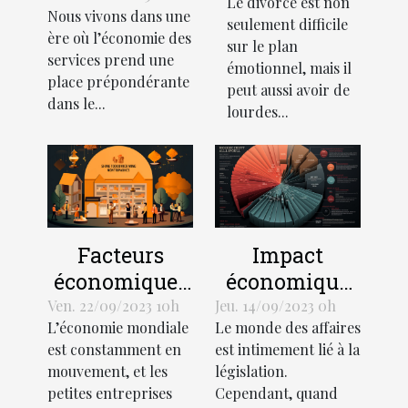
Le divorce est non
Comment
Nous vivons dans une
le
seulement difficile
gérer votre
ère où l’économie des
développement
sur le plan
budget
services prend une
émotionnel, mais il
économique
place prépondérante
peut aussi avoir de
dans le...
lourdes...
Facteurs
Impact
économiques
économique
influant sur la
des litiges
Ven. 22/09/2023 10h
Jeu. 14/09/2023 0h
L’économie mondiale
Le monde des affaires
croissance
juridiques
est constamment en
est intimement lié à la
des petites
mouvement, et les
législation.
entreprises
petites entreprises
Cependant, quand