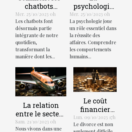
chatbots
psychologie
transforment-
de l'efficacité
Mer. 25/10/2023 0h
Mer. 25/10/2023 0h
Les chatbots font
La psychologie joue
ils
en affaires
désormais partie
un rôle essentiel dans
l'économie?
intégrante de notre
la réussite des
quotidien,
affaires. Comprendre
transformant la
les comportements
manière dont les...
humains...
Le coût
La relation
financier
entre le secteur
d'un divorce:
Lun. 09/10/2023 17h
des services et
Sam. 21/10/2023 0h
Le divorce est non
Comment
Nous vivons dans une
le
seulement difficile