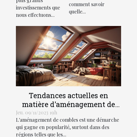
plus grands
comment savoir
d'une
investissements que
quelle...
nous effectuons...
résidence
principale
Tendances actuelles en
matière d'aménagement de
combles dans les régions
Jeu. 09/11/2023 19h
L'aménagement de combles est une démarche
Hauts-de-France et Grand Est
qui gagne en popularité, surtout dans des
régions telles que les...