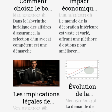
Comment
Impact
choisir le bon
économique
avocat pour
de l'industrie
Mar. 12/12/2023 1h
Lun. 11/12/2023 0h
Dans le labyrinthe
Le monde de la
votre affaire
des stores
juridique des affaires
décoration intérieure
d'assurance
décoratifs
d'assurance, la
est vaste et varié,
sélection d'un avocat
offrant une pléthore
compétent est une
d'options pour
démarche...
améliorer...
Évolution
de la
Les implications
demande
légales de
Mer. 15/11/2023 3h
La demande de
de services
l'enregistrement
Ven. 01/12/2023 18h