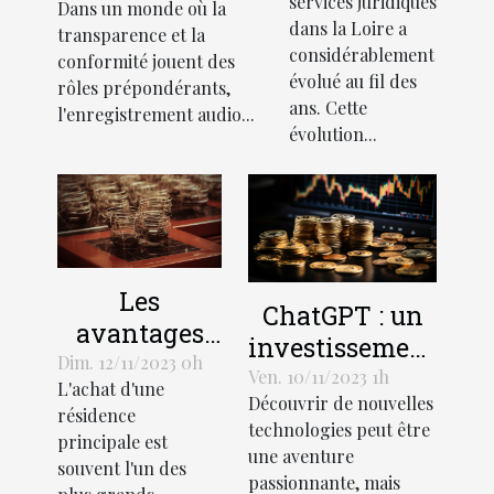
services juridiques
Dans un monde où la
juridiques
audio lors de
dans la Loire a
transparence et la
en Loire
recrutements
considérablement
conformité jouent des
évolué au fil des
rôles prépondérants,
ans. Cette
l'enregistrement audio...
évolution...
Les
ChatGPT : un
avantages
investissement
économiques
Dim. 12/11/2023 0h
rentable pour
Ven. 10/11/2023 1h
L'achat d'une
de la
Découvrir de nouvelles
les entreprises
résidence
création
technologies peut être
principale est
une aventure
d'une SCI
souvent l'un des
passionnante, mais
pour l'achat