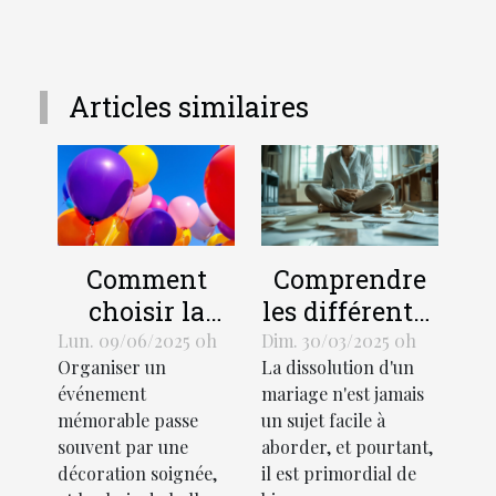
Articles similaires
Comment
Comprendre
choisir la
les différentes
taille et le
procédures de
Lun. 09/06/2025 0h
Dim. 30/03/2025 0h
Organiser un
La dissolution d'un
design d'un
divorce et
événement
mariage n'est jamais
ballon hélium
leurs impacts
mémorable passe
un sujet facile à
pour votre
souvent par une
aborder, et pourtant,
événement
décoration soignée,
il est primordial de