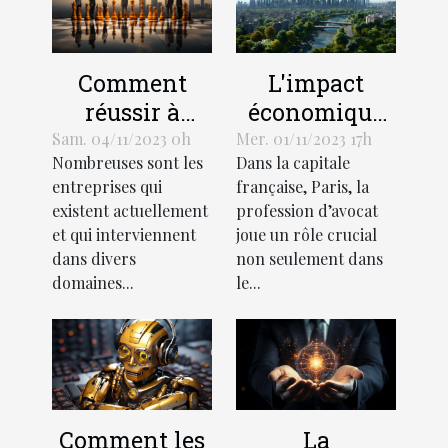
L'impact
Comment
économique
réussir à
de la
démarquer
Mer. 01/11/2023 17h
Sam. 04/11/2023 0h
Dans la capitale
Nombreuses sont les
profession
votre
française, Paris, la
entreprises qui
d'avocat à
entreprise de
profession d’avocat
existent actuellement
Paris
la
joue un rôle crucial
et qui interviennent
concurrence ?
non seulement dans
dans divers
le...
domaines...
Comment les
La