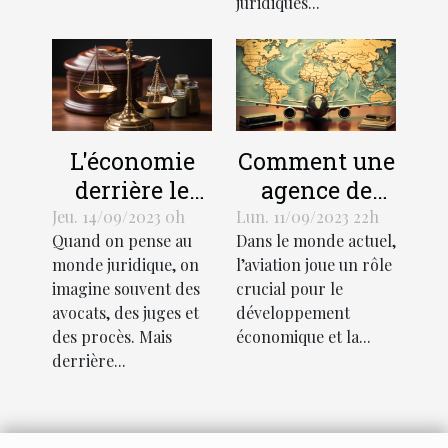
juridiques...
L'économie
Comment une
derrière le
agence de
support
traduction
Jeu. 14/09/2023 0h
Lun. 11/09/2023 22h
Quand on pense au
Dans le monde actuel,
juridique :
aéronautique
monde juridique, on
l’aviation joue un rôle
coûts et
peut stimuler
imagine souvent des
crucial pour le
avantages
l'économie
avocats, des juges et
développement
mondiale
des procès. Mais
économique et la...
derrière...