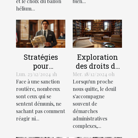
et le choix du ballon
bien...
hélium...
Stratégies
Exploration
pour
des droits de
contester
succession et
Lun. 23/12/2024 1h
Mer. 18/12/2024 0h
Face à une sanction
Lorsqu'un proche
efficacement
héritage selon
routière, nombreux
nous quitte, le deuil
une amende
la loi
sont ceux qui se
s'accompagne
routière
française
sentent démunis, ne
souvent de
sachant pas comment
démarches
réagir ni...
administratives
complexes,...