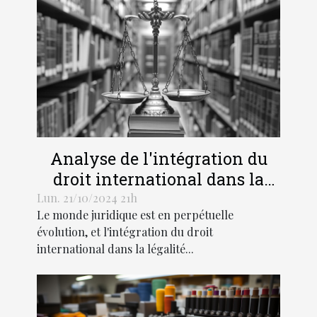
Analyse de l'intégration du
droit international dans la
légalité pénale moderne
Lun. 21/10/2024 21h
Le monde juridique est en perpétuelle
évolution, et l'intégration du droit
international dans la légalité...