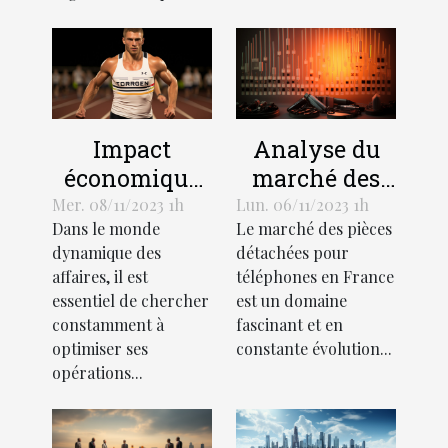
Impact
Analyse du
économique
marché des
de
pièces
Mer. 08/11/2023 1h
Lun. 06/11/2023 1h
Dans le monde
Le marché des pièces
l'optimisation
détachées
dynamique des
détachées pour
des affaires
pour
affaires, il est
téléphones en France
téléphones en
essentiel de chercher
est un domaine
France
constamment à
fascinant et en
optimiser ses
constante évolution...
opérations...