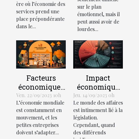
gérer votre
ère où l’économie des
développement
sur le plan
budget
services prend une
émotionnel, mais il
économique
place prépondérante
peut aussi avoir de
dans le...
lourdes...
Facteurs
Impact
économiques
économique
influant sur la
des litiges
Ven. 22/09/2023 10h
Jeu. 14/09/2023 0h
L’économie mondiale
Le monde des affaires
croissance
juridiques
est constamment en
est intimement lié à la
des petites
mouvement, et les
législation.
entreprises
petites entreprises
Cependant, quand
doivent s’adapter...
des différends