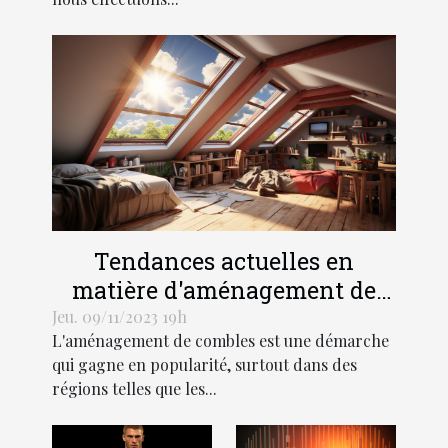
résidence
principale
Tendances actuelles en
matière d'aménagement de
combles dans les régions
Jeu. 09/11/2023 19h
L'aménagement de combles est une démarche
Hauts-de-France et Grand Est
qui gagne en popularité, surtout dans des
régions telles que les...