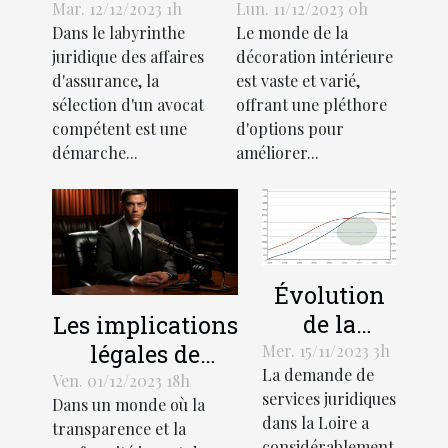
avocat pour
de l'industrie
Mar. 12/12/2023 1h
Lun. 11/12/2023 0h
Dans le labyrinthe
Le monde de la
votre affaire
des stores
juridique des affaires
décoration intérieure
d'assurance
décoratifs
d'assurance, la
est vaste et varié,
sélection d'un avocat
offrant une pléthore
compétent est une
d'options pour
démarche...
améliorer...
Évolution
de la
Les implications
demande
légales de
Mer. 15/11/2023 3h
La demande de
de services
l'enregistrement
Ven. 01/12/2023 18h
services juridiques
Dans un monde où la
juridiques
audio lors de
dans la Loire a
transparence et la
en Loire
recrutements
considérablement