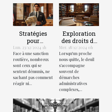
Stratégies
Exploration
pour
des droits de
contester
succession et
Lun. 23/12/2024 1h
Mer. 18/12/2024 0h
Face à une sanction
Lorsqu'un proche
efficacement
héritage selon
routière, nombreux
nous quitte, le deuil
une amende
la loi
sont ceux qui se
s'accompagne
routière
française
sentent démunis, ne
souvent de
sachant pas comment
démarches
réagir ni...
administratives
complexes,...