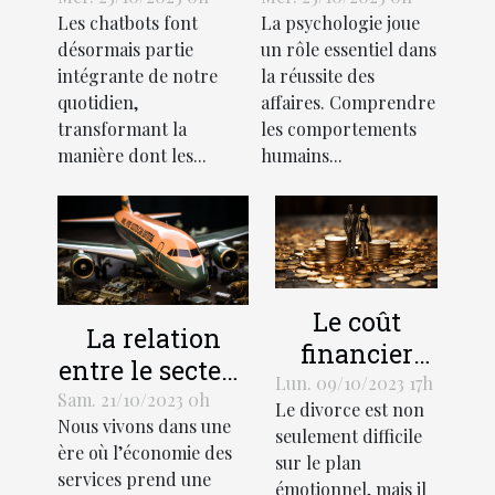
Les chatbots font
La psychologie joue
ils
en affaires
désormais partie
un rôle essentiel dans
l'économie?
intégrante de notre
la réussite des
quotidien,
affaires. Comprendre
transformant la
les comportements
manière dont les...
humains...
Le coût
La relation
financier
entre le secteur
d'un divorce:
Lun. 09/10/2023 17h
des services et
Sam. 21/10/2023 0h
Le divorce est non
Comment
Nous vivons dans une
le
seulement difficile
gérer votre
ère où l’économie des
développement
sur le plan
budget
services prend une
émotionnel, mais il