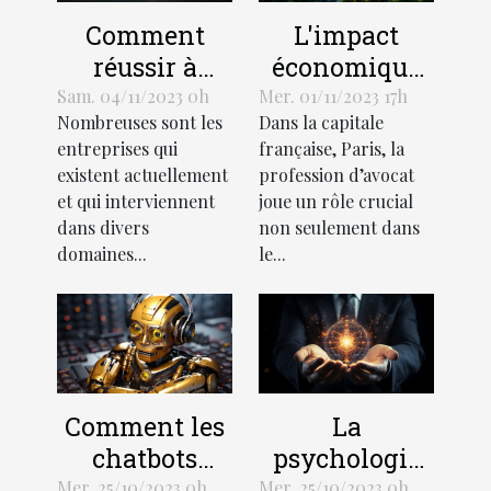
L'impact
Comment
économique
réussir à
de la
démarquer
Mer. 01/11/2023 17h
Sam. 04/11/2023 0h
Dans la capitale
Nombreuses sont les
profession
votre
française, Paris, la
entreprises qui
d'avocat à
entreprise de
profession d’avocat
existent actuellement
Paris
la
joue un rôle crucial
et qui interviennent
concurrence ?
non seulement dans
dans divers
le...
domaines...
Comment les
La
chatbots
psychologie
transforment-
de l'efficacité
Mer. 25/10/2023 0h
Mer. 25/10/2023 0h