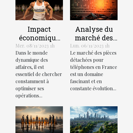
Impact
Analyse du
économique
marché des
de
pièces
Mer. 08/11/2023 1h
Lun. 06/11/2023 1h
Dans le monde
Le marché des pièces
l'optimisation
détachées
dynamique des
détachées pour
des affaires
pour
affaires, il est
téléphones en France
téléphones en
essentiel de chercher
est un domaine
France
constamment à
fascinant et en
optimiser ses
constante évolution...
opérations...