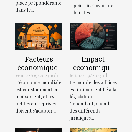
économique
place prépondérante
peut aussi avoir de
dans le...
lourdes...
Facteurs
Impact
économiques
économique
influant sur la
des litiges
Ven. 22/09/2023 10h
Jeu. 14/09/2023 0h
L’économie mondiale
Le monde des affaires
croissance
juridiques
est constamment en
est intimement lié à la
des petites
mouvement, et les
législation.
entreprises
petites entreprises
Cependant, quand
doivent s’adapter...
des différends
juridiques...