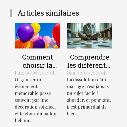
Articles similaires
Comment
Comprendre
choisir la
les différentes
taille et le
procédures de
Lun. 09/06/2025 0h
Dim. 30/03/2025 0h
Organiser un
La dissolution d'un
design d'un
divorce et
événement
mariage n'est jamais
ballon hélium
leurs impacts
mémorable passe
un sujet facile à
pour votre
souvent par une
aborder, et pourtant,
événement
décoration soignée,
il est primordial de
et le choix du ballon
bien...
hélium...