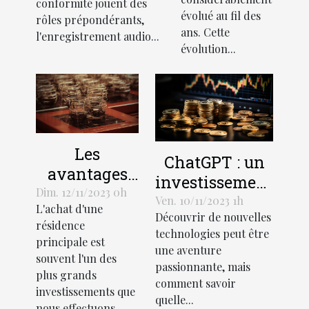
conformité jouent des
évolué au fil des
rôles prépondérants,
ans. Cette
l'enregistrement audio...
évolution...
Les
ChatGPT : un
avantages
investissement
économiques
Dim. 12/11/2023 0h
rentable pour
Ven. 10/11/2023 1h
L'achat d'une
de la
Découvrir de nouvelles
les entreprises
résidence
création
technologies peut être
principale est
une aventure
d'une SCI
souvent l'un des
passionnante, mais
pour l'achat
plus grands
comment savoir
d'une
investissements que
quelle...
nous effectuons...