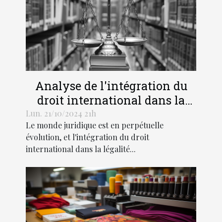
Analyse de l'intégration du
droit international dans la
légalité pénale moderne
Lun. 21/10/2024 21h
Le monde juridique est en perpétuelle
évolution, et l'intégration du droit
international dans la légalité...