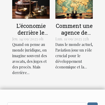
L'économie
Comment une
derrière le
agence de
support
traduction
Jeu. 14/09/2023 0h
Lun. 11/09/2023 22h
Quand on pense au
Dans le monde actuel,
juridique :
aéronautique
monde juridique, on
l’aviation joue un rôle
coûts et
peut stimuler
imagine souvent des
crucial pour le
avantages
l'économie
avocats, des juges et
développement
mondiale
des procès. Mais
économique et la...
derrière...