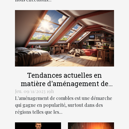
résidence
principale
Tendances actuelles en
matière d'aménagement de
combles dans les régions
Jeu. 09/11/2023 19h
L'aménagement de combles est une démarche
Hauts-de-France et Grand Est
qui gagne en popularité, surtout dans des
régions telles que les...