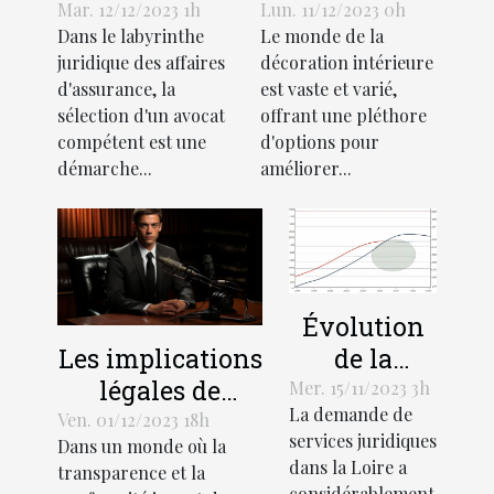
avocat pour
de l'industrie
Mar. 12/12/2023 1h
Lun. 11/12/2023 0h
Dans le labyrinthe
Le monde de la
votre affaire
des stores
juridique des affaires
décoration intérieure
d'assurance
décoratifs
d'assurance, la
est vaste et varié,
sélection d'un avocat
offrant une pléthore
compétent est une
d'options pour
démarche...
améliorer...
Évolution
de la
Les implications
demande
légales de
Mer. 15/11/2023 3h
La demande de
de services
l'enregistrement
Ven. 01/12/2023 18h
services juridiques
Dans un monde où la
juridiques
audio lors de
dans la Loire a
transparence et la
en Loire
recrutements
considérablement