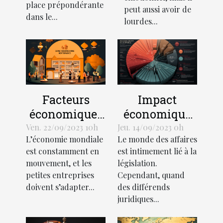
économique
place prépondérante
peut aussi avoir de
dans le...
lourdes...
Facteurs
Impact
économiques
économique
influant sur la
des litiges
Ven. 22/09/2023 10h
Jeu. 14/09/2023 0h
L’économie mondiale
Le monde des affaires
croissance
juridiques
est constamment en
est intimement lié à la
des petites
mouvement, et les
législation.
entreprises
petites entreprises
Cependant, quand
doivent s’adapter...
des différends
juridiques...