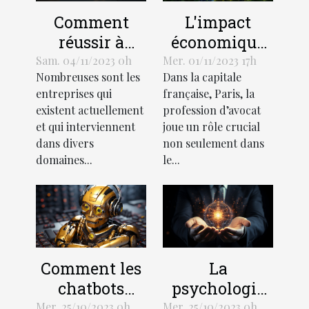
L'impact
Comment
économique
réussir à
de la
démarquer
Mer. 01/11/2023 17h
Sam. 04/11/2023 0h
Dans la capitale
Nombreuses sont les
profession
votre
française, Paris, la
entreprises qui
d'avocat à
entreprise de
profession d’avocat
existent actuellement
Paris
la
joue un rôle crucial
et qui interviennent
concurrence ?
non seulement dans
dans divers
le...
domaines...
Comment les
La
chatbots
psychologie
transforment-
de l'efficacité
Mer. 25/10/2023 0h
Mer. 25/10/2023 0h