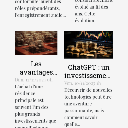
conformité jouent des
évolué au fil des
rôles prépondérants,
ans. Cette
l'enregistrement audio...
évolution...
Les
ChatGPT : un
avantages
investissement
économiques
Dim. 12/11/2023 0h
rentable pour
Ven. 10/11/2023 1h
L'achat d'une
de la
Découvrir de nouvelles
les entreprises
résidence
création
technologies peut être
principale est
une aventure
d'une SCI
souvent l'un des
passionnante, mais
pour l'achat
plus grands
comment savoir
d'une
investissements que
quelle...
nous effectuons...