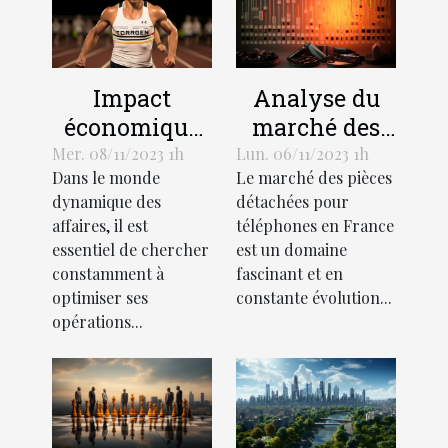
Impact
Analyse du
économique
marché des
de
pièces
Mer. 08/11/2023 1h
Lun. 06/11/2023 1h
Dans le monde
Le marché des pièces
l'optimisation
détachées
dynamique des
détachées pour
des affaires
pour
affaires, il est
téléphones en France
téléphones en
essentiel de chercher
est un domaine
France
constamment à
fascinant et en
optimiser ses
constante évolution...
opérations...