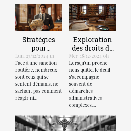
Stratégies
Exploration
pour
des droits de
contester
succession et
Lun. 23/12/2024 1h
Mer. 18/12/2024 0h
Face à une sanction
Lorsqu'un proche
efficacement
héritage selon
routière, nombreux
nous quitte, le deuil
une amende
la loi
sont ceux qui se
s'accompagne
routière
française
sentent démunis, ne
souvent de
sachant pas comment
démarches
réagir ni...
administratives
complexes,...