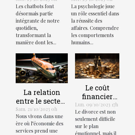
Les chatbots font
La psychologie joue
ils
en affaires
désormais partie
un rôle essentiel dans
l'économie?
intégrante de notre
la réussite des
quotidien,
affaires. Comprendre
transformant la
les comportements
manière dont les...
humains...
Le coût
La relation
financier
entre le secteur
d'un divorce:
Lun. 09/10/2023 17h
des services et
Sam. 21/10/2023 0h
Le divorce est non
Comment
Nous vivons dans une
le
seulement difficile
gérer votre
ère où l’économie des
développement
sur le plan
budget
services prend une
émotionnel, mais il