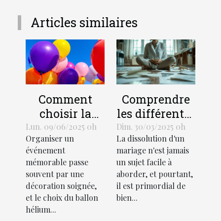
Articles similaires
Comment
Comprendre
choisir la
les différentes
taille et le
procédures de
Lun. 09/06/2025 0h
Dim. 30/03/2025 0h
Organiser un
La dissolution d'un
design d'un
divorce et
événement
mariage n'est jamais
ballon hélium
leurs impacts
mémorable passe
un sujet facile à
pour votre
souvent par une
aborder, et pourtant,
événement
décoration soignée,
il est primordial de
et le choix du ballon
bien...
hélium...