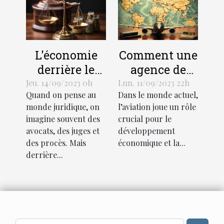
L'économie
Comment une
derrière le
agence de
support
traduction
Jeu. 14/09/2023 0h
Lun. 11/09/2023 22h
Quand on pense au
Dans le monde actuel,
juridique :
aéronautique
monde juridique, on
l’aviation joue un rôle
coûts et
peut stimuler
imagine souvent des
crucial pour le
avantages
l'économie
avocats, des juges et
développement
mondiale
des procès. Mais
économique et la...
derrière...