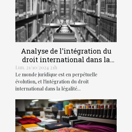
Analyse de l'intégration du
droit international dans la
légalité pénale moderne
Lun. 21/10/2024 21h
Le monde juridique est en perpétuelle
évolution, et l'intégration du droit
international dans la légalité...