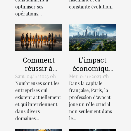
optimiser ses
constante évolution...
opérations...
L'impact
Comment
économique
réussir à
de la
démarquer
Mer. 01/11/2023 17h
Sam. 04/11/2023 0h
Dans la capitale
Nombreuses sont les
profession
votre
française, Paris, la
entreprises qui
d'avocat à
entreprise de
profession d’avocat
existent actuellement
Paris
la
joue un rôle crucial
et qui interviennent
concurrence ?
non seulement dans
dans divers
le...
domaines...