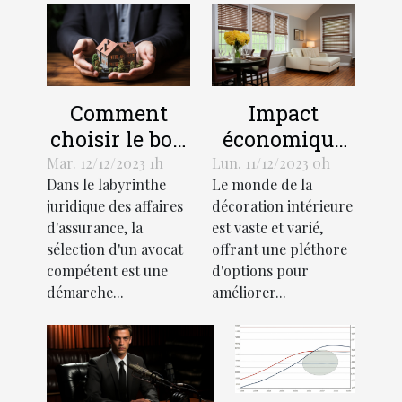
Comment
Impact
choisir le bon
économique
avocat pour
de l'industrie
Mar. 12/12/2023 1h
Lun. 11/12/2023 0h
Dans le labyrinthe
Le monde de la
votre affaire
des stores
juridique des affaires
décoration intérieure
d'assurance
décoratifs
d'assurance, la
est vaste et varié,
sélection d'un avocat
offrant une pléthore
compétent est une
d'options pour
démarche...
améliorer...