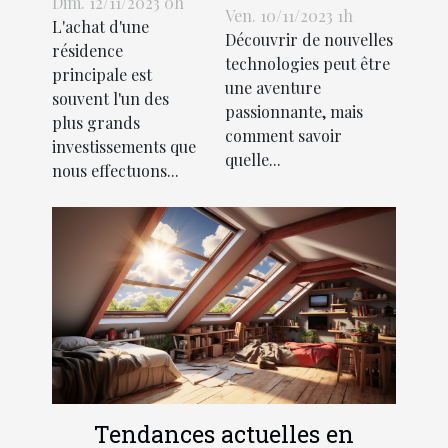
économiques
Dim. 12/11/2023 0h
rentable pour
Ven. 10/11/2023 1h
L'achat d'une
de la
Découvrir de nouvelles
les entreprises
résidence
création
technologies peut être
principale est
une aventure
d'une SCI
souvent l'un des
passionnante, mais
pour l'achat
plus grands
comment savoir
d'une
investissements que
quelle...
nous effectuons...
résidence
principale
Tendances actuelles en