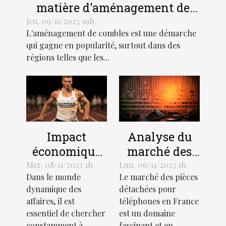
matière d'aménagement de
combles dans les régions
Jeu. 09/11/2023 19h
L'aménagement de combles est une démarche
Hauts-de-France et Grand Est
qui gagne en popularité, surtout dans des
régions telles que les...
Impact
Analyse du
économique
marché des
de
pièces
Mer. 08/11/2023 1h
Lun. 06/11/2023 1h
Dans le monde
Le marché des pièces
l'optimisation
détachées
dynamique des
détachées pour
des affaires
pour
affaires, il est
téléphones en France
téléphones en
essentiel de chercher
est un domaine
France
constamment à
fascinant et en