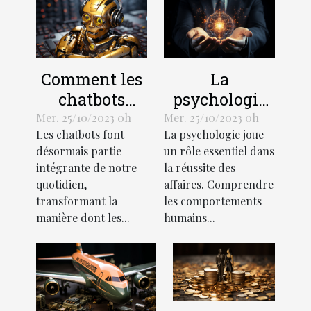
Comment les
La
chatbots
psychologie
transforment-
de l'efficacité
Mer. 25/10/2023 0h
Mer. 25/10/2023 0h
Les chatbots font
La psychologie joue
ils
en affaires
désormais partie
un rôle essentiel dans
l'économie?
intégrante de notre
la réussite des
quotidien,
affaires. Comprendre
transformant la
les comportements
manière dont les...
humains...