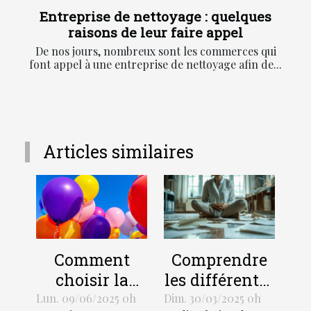
Entreprise de nettoyage : quelques
raisons de leur faire appel
De nos jours, nombreux sont les commerces qui
font appel à une entreprise de nettoyage afin de...
Articles similaires
Comment
Comprendre
choisir la
les différentes
taille et le
procédures de
Lun. 09/06/2025 0h
Dim. 30/03/2025 0h