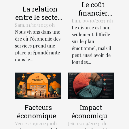
Le coût
La relation
financier
entre le secteur
d'un divorce:
Lun. 09/10/2023 17h
des services et
Sam. 21/10/2023 0h
Le divorce est non
Comment
Nous vivons dans une
le
seulement difficile
gérer votre
ère où l’économie des
développement
sur le plan
budget
services prend une
émotionnel, mais il
économique
place prépondérante
peut aussi avoir de
dans le...
lourdes...
Facteurs
Impact
économiques
économique
influant sur la
des litiges
Ven. 22/09/2023 10h
Jeu. 14/09/2023 0h