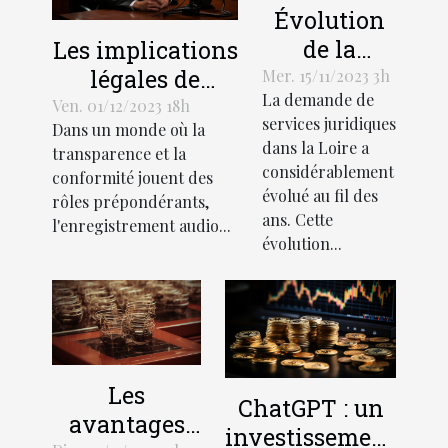
Évolution
de la
Les implications
demande
légales de
Mer. 15/11/2023 3h
La demande de
de services
l'enregistrement
Ven. 01/12/2023 18h
services juridiques
Dans un monde où la
juridiques
audio lors de
dans la Loire a
transparence et la
en Loire
recrutements
considérablement
conformité jouent des
évolué au fil des
rôles prépondérants,
ans. Cette
l'enregistrement audio...
évolution...
Les
ChatGPT : un
avantages
investissement