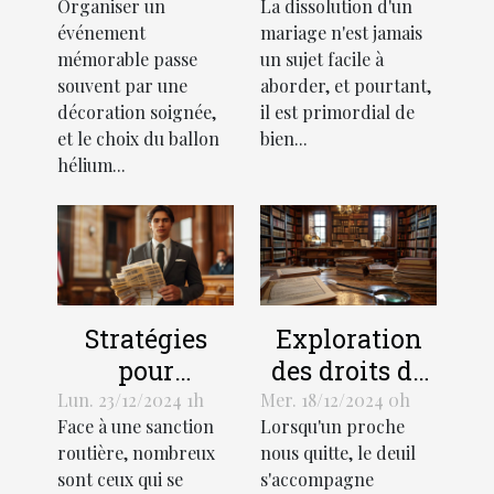
Organiser un
La dissolution d'un
design d'un
divorce et
événement
mariage n'est jamais
ballon hélium
leurs impacts
mémorable passe
un sujet facile à
pour votre
souvent par une
aborder, et pourtant,
événement
décoration soignée,
il est primordial de
et le choix du ballon
bien...
hélium...
Stratégies
Exploration
pour
des droits de
contester
succession et
Lun. 23/12/2024 1h
Mer. 18/12/2024 0h
Face à une sanction
Lorsqu'un proche
efficacement
héritage selon
routière, nombreux
nous quitte, le deuil
une amende
la loi
sont ceux qui se
s'accompagne