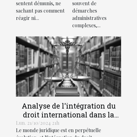
routière
française
sentent démunis, ne
souvent de
sachant pas comment
démarches
réagir ni...
administratives
complexes,...
Analyse de l'intégration du
droit international dans la
légalité pénale moderne
Lun. 21/10/2024 21h
Le monde juridique est en perpétuelle