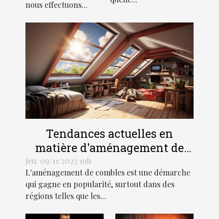
nous effectuons...
résidence
principale
Tendances actuelles en
matière d'aménagement de
combles dans les régions
Jeu. 09/11/2023 19h
L'aménagement de combles est une démarche
Hauts-de-France et Grand Est
qui gagne en popularité, surtout dans des
régions telles que les...