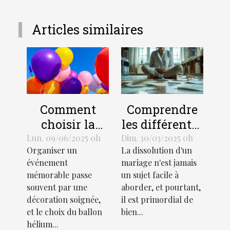
Articles similaires
Comment
Comprendre
choisir la
les différentes
taille et le
procédures de
Lun. 09/06/2025 0h
Dim. 30/03/2025 0h
Organiser un
La dissolution d'un
design d'un
divorce et
événement
mariage n'est jamais
ballon hélium
leurs impacts
mémorable passe
un sujet facile à
pour votre
souvent par une
aborder, et pourtant,
événement
décoration soignée,
il est primordial de
et le choix du ballon
bien...
hélium...