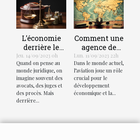
L'économie
Comment une
derrière le
agence de
support
traduction
Jeu. 14/09/2023 0h
Lun. 11/09/2023 22h
Quand on pense au
Dans le monde actuel,
juridique :
aéronautique
monde juridique, on
l’aviation joue un rôle
coûts et
peut stimuler
imagine souvent des
crucial pour le
avantages
l'économie
avocats, des juges et
développement
mondiale
des procès. Mais
économique et la...
derrière...