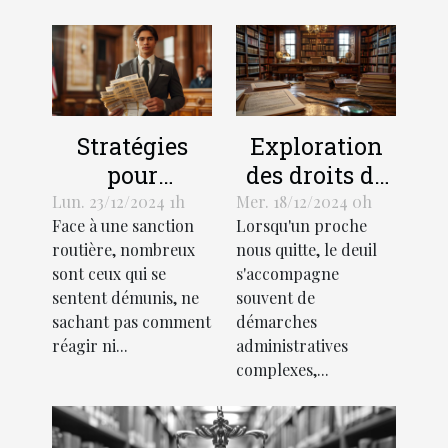
Stratégies
Exploration
pour
des droits de
contester
succession et
Lun. 23/12/2024 1h
Mer. 18/12/2024 0h
Face à une sanction
Lorsqu'un proche
efficacement
héritage selon
routière, nombreux
nous quitte, le deuil
une amende
la loi
sont ceux qui se
s'accompagne
routière
française
sentent démunis, ne
souvent de
sachant pas comment
démarches
réagir ni...
administratives
complexes,...