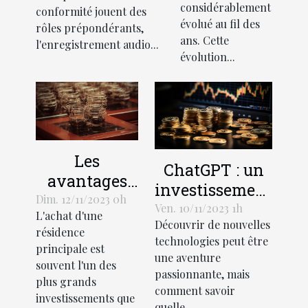
en Loire
recrutements
considérablement
conformité jouent des
évolué au fil des
rôles prépondérants,
ans. Cette
l'enregistrement audio...
évolution...
Les
ChatGPT : un
avantages
investissement
économiques
Dim. 12/11/2023 0h
rentable pour
Ven. 10/11/2023 1h
L'achat d'une
de la
Découvrir de nouvelles
les entreprises
résidence
création
technologies peut être
principale est
une aventure
d'une SCI
souvent l'un des
passionnante, mais
pour l'achat
plus grands
comment savoir
d'une
investissements que
quelle...