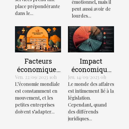
émotionnel, mais il
économique
place prépondérante
peut aussi avoir de
dans le...
lourdes...
Facteurs
Impact
économiques
économique
influant sur la
des litiges
Ven. 22/09/2023 10h
Jeu. 14/09/2023 0h
L’économie mondiale
Le monde des affaires
croissance
juridiques
est constamment en
est intimement lié à la
des petites
mouvement, et les
législation.
entreprises
petites entreprises
Cependant, quand
doivent s’adapter...
des différends
juridiques...