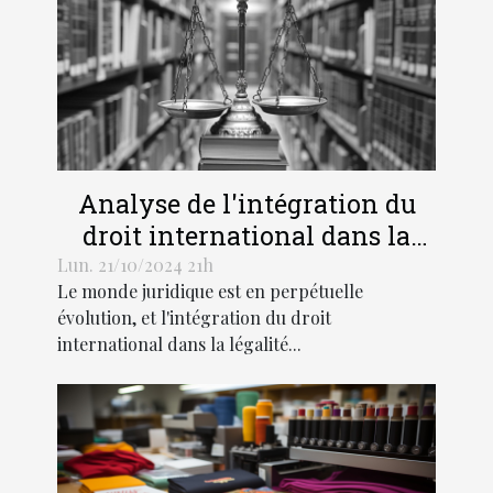
Analyse de l'intégration du
droit international dans la
légalité pénale moderne
Lun. 21/10/2024 21h
Le monde juridique est en perpétuelle
évolution, et l'intégration du droit
international dans la légalité...