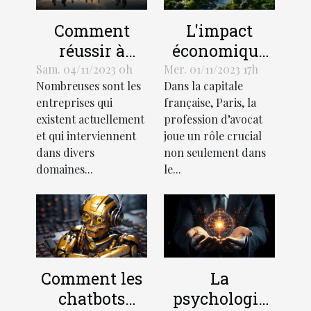
L'impact
Comment
économique
réussir à
de la
démarquer
Mer. 01/11/2023 17h
Sam. 04/11/2023 0h
Dans la capitale
Nombreuses sont les
profession
votre
française, Paris, la
entreprises qui
d'avocat à
entreprise de
profession d’avocat
existent actuellement
Paris
la
joue un rôle crucial
et qui interviennent
concurrence ?
non seulement dans
dans divers
le...
domaines...
Comment les
La
chatbots
psychologie