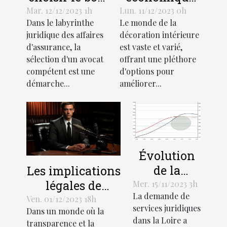
avocat pour
de l'industrie
Mar. 12/12/2023 1h
Lun. 11/12/2023 0h
Dans le labyrinthe
Le monde de la
votre affaire
des stores
juridique des affaires
décoration intérieure
d'assurance
décoratifs
d'assurance, la
est vaste et varié,
sélection d'un avocat
offrant une pléthore
compétent est une
d'options pour
démarche...
améliorer...
Évolution
de la
Les implications
demande
légales de
Mer. 15/11/2023 3h
La demande de
de services
l'enregistrement
Ven. 01/12/2023 18h
services juridiques
Dans un monde où la
juridiques
audio lors de
dans la Loire a
transparence et la