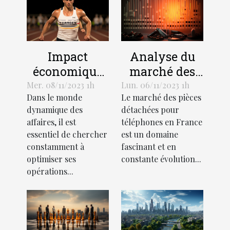
Impact
Analyse du
économique
marché des
de
pièces
Mer. 08/11/2023 1h
Lun. 06/11/2023 1h
Dans le monde
Le marché des pièces
l'optimisation
détachées
dynamique des
détachées pour
des affaires
pour
affaires, il est
téléphones en France
téléphones en
essentiel de chercher
est un domaine
France
constamment à
fascinant et en
optimiser ses
constante évolution...
opérations...