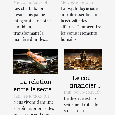
transforment-
de l'efficacité
Mer. 25/10/2023 0h
Mer. 25/10/2023 0h
Les chatbots font
La psychologie joue
ils
en affaires
désormais partie
un rôle essentiel dans
l'économie?
intégrante de notre
la réussite des
quotidien,
affaires. Comprendre
transformant la
les comportements
manière dont les...
humains...
Le coût
La relation
financier
entre le secteur
d'un divorce:
Lun. 09/10/2023 17h
des services et
Sam. 21/10/2023 0h
Le divorce est non
Comment
Nous vivons dans une
le
seulement difficile
gérer votre
ère où l’économie des
développement
sur le plan
budget
services prend une